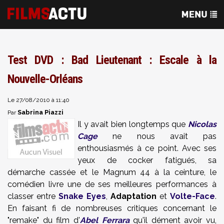
Test DVD : Bad Lieutenant : Escale à la
Nouvelle-Orléans
Le 27/08/2010 à 11:40
Sabrina Piazzi
Par
Il y avait bien longtemps que
Nicolas
Cage
ne nous avait pas
enthousiasmés à ce point. Avec ses
yeux de cocker fatigués, sa
démarche cassée et le Magnum 44 à la ceinture, le
comédien livre une de ses meilleures performances à
classer entre
Snake Eyes
,
Adaptation
et
Volte-Face
.
En faisant fi de nombreuses critiques concernant le
"remake" du film d'
Abel Ferrara
qu'il dément avoir vu,