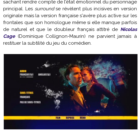
sachant rendre compte de l'état émotionnel du personnage
principal. Les
surround
se révèlent plus incisives en version
originale mais la version française s'avère plus active sur les
frontales que son homologue même si elle manque parfois
de naturel et que le doubleur français attitré de
Nicolas
Cage
(Dominique Collignon-Maurin) ne parvient jamais à
restituer la subtilité du jeu du comédien.