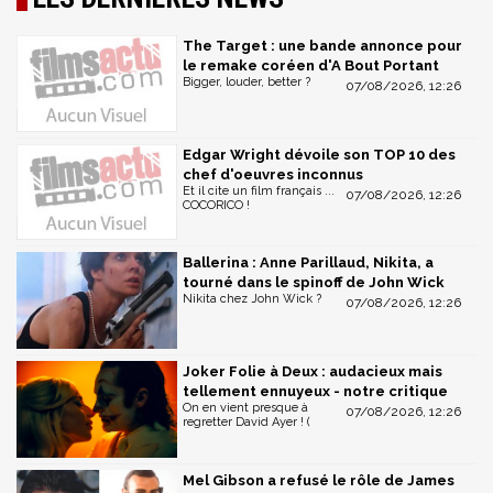
The Target : une bande annonce pour
le remake coréen d'A Bout Portant
Bigger, louder, better ?
07/08/2026, 12:26
Edgar Wright dévoile son TOP 10 des
chef d'oeuvres inconnus
Et il cite un film français ...
07/08/2026, 12:26
COCORICO !
Ballerina : Anne Parillaud, Nikita, a
tourné dans le spinoff de John Wick
Nikita chez John Wick ?
07/08/2026, 12:26
Joker Folie à Deux : audacieux mais
tellement ennuyeux - notre critique
On en vient presque à
07/08/2026, 12:26
regretter David Ayer ! (
Mel Gibson a refusé le rôle de James