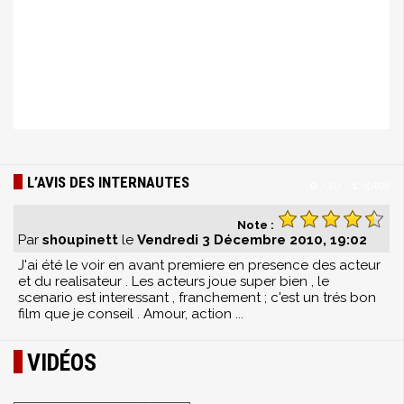
L’AVIS DES INTERNAUTES
0
/
10
-
1
votes
Note :
Par
sh0upinett
le
Vendredi 3 Décembre 2010, 19:02
J'ai été le voir en avant premiere en presence des acteur
et du realisateur . Les acteurs joue super bien , le
scenario est interessant , franchement ; c'est un trés bon
film que je conseil . Amour, action ...
VIDÉOS