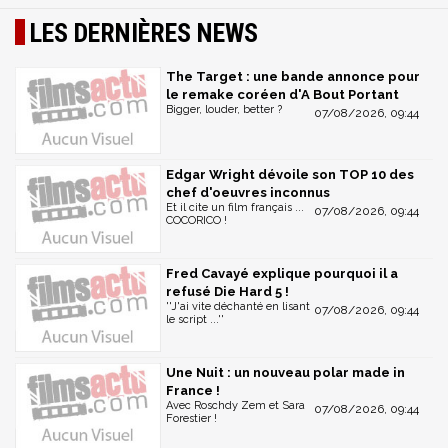
LES DERNIÈRES NEWS
The Target : une bande annonce pour
le remake coréen d'A Bout Portant
Bigger, louder, better ?
07/08/2026, 09:44
Edgar Wright dévoile son TOP 10 des
chef d'oeuvres inconnus
Et il cite un film français ...
07/08/2026, 09:44
COCORICO !
Fred Cavayé explique pourquoi il a
refusé Die Hard 5 !
''J'ai vite déchanté en lisant
07/08/2026, 09:44
le script ...''
Une Nuit : un nouveau polar made in
France !
Avec Roschdy Zem et Sara
07/08/2026, 09:44
Forestier !