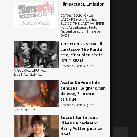
Filmsactu : L'Emission
!
06/08/2026, 05:48
LASCARS nous fait rire,
BLOOD THE LAST VAMPIRE
nous fait pleurer : toute
l'actualité au cinéma et en
DVD !
THE FURIOUS : oui, il
surclasse The Raid 1
et 2, c'est bien réel !
(CRITIQUE)
06/08/2026, 05:48
VISCERAL, BRUTAL,
BESTIAL, GENIAL !
Avatar De feu et de
cendres : le grand film
de 2025 ? - notre
critique
06/08/2026, 05:48
grand spectacle
Secret Santa : des
idées de cadeaux
Harry Potter pour ce
Noël