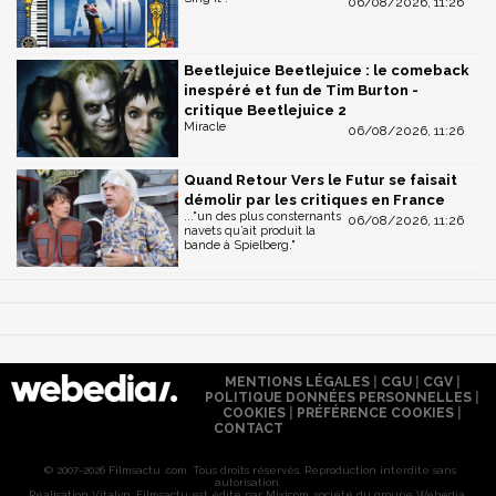
06/08/2026, 11:26
Beetlejuice Beetlejuice : le comeback
inespéré et fun de Tim Burton -
critique Beetlejuice 2
Miracle
06/08/2026, 11:26
Quand Retour Vers le Futur se faisait
démolir par les critiques en France
..."un des plus consternants
06/08/2026, 11:26
navets qu’ait produit la
bande à Spielberg."
MENTIONS LÉGALES
|
CGU
|
CGV
|
POLITIQUE DONNÉES PERSONNELLES
|
COOKIES
|
PRÉFÉRENCE COOKIES
|
CONTACT
© 2007-2026 Filmsactu .com. Tous droits réservés. Reproduction interdite sans
autorisation.
Réalisation Vitalyn
. Filmsactu est édité par Mixicom, société du groupe Webedia.