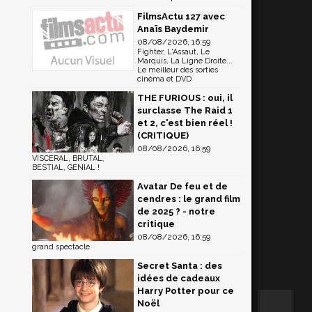
FilmsActu 127 avec
Anaïs Baydemir
08/08/2026, 16:59
Fighter, L'Assaut, Le
Marquis, La Ligne Droite...
Le meilleur des sorties
cinéma et DVD
THE FURIOUS : oui, il
surclasse The Raid 1
et 2, c'est bien réel !
(CRITIQUE)
08/08/2026, 16:59
VISCERAL, BRUTAL,
BESTIAL, GENIAL !
Avatar De feu et de
cendres : le grand film
de 2025 ? - notre
critique
08/08/2026, 16:59
grand spectacle
Secret Santa : des
idées de cadeaux
Harry Potter pour ce
Noël