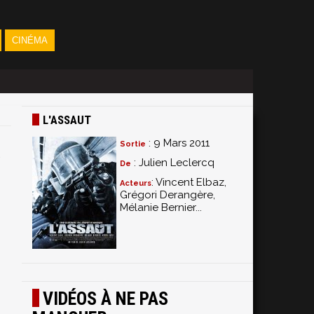
CINÉMA
L'ASSAUT
: 9 Mars 2011
Sortie
: Julien Leclercq
De
: Vincent Elbaz,
Acteurs
Grégori Derangère,
Mélanie Bernier...
VIDÉOS À NE PAS