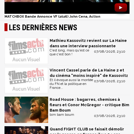
►
MATCHBOX Bande Annonce VF (2026) John Cena, Action
LES DERNIÈRES NEWS
Mathieu Kassovitz revient sur La Haine
dans une interview passionnante
C'est long, mais qu'est ce
07/08/2026, 23:10
que c'est bon !
Vincent Cassel parle de La Haine 2 et
du cinéma "moins inspiré" de Kassovitz
Et il évoque aussi la montée
07/08/2026, 23:10
du FN et la politique en
France...
Road House : bagarres, chemises à
fleurs et Conor McGregor - critique Bim
Bam Boum
bim bam boum
07/08/2026, 23:10
Quand FIGHT CLUB se faisait démolir