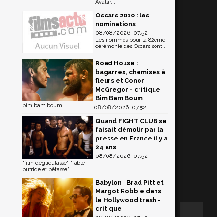
Avatar...
c
Oscars 2010 : les
nominations
08/08/2026, 07:52
Les nommés pour la 82ème
cérémonie des Oscars sont...
Road House :
bagarres, chemises à
fleurs et Conor
McGregor - critique
Bim Bam Boum
bim bam boum
08/08/2026, 07:52
Quand FIGHT CLUB se
faisait démolir par la
presse en France il y a
24 ans
08/08/2026, 07:52
"film dégueulasse" "fable
putride et bêtasse"
Babylon : Brad Pitt et
Margot Robbie dans
le Hollywood trash -
critique