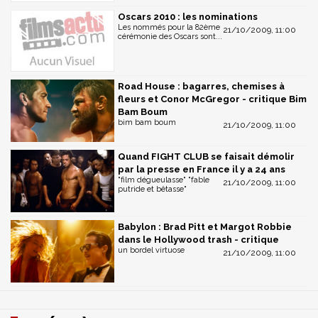
Oscars 2010 : les nominations
Les nommés pour la 82ème
21/10/2009, 11:00
cérémonie des Oscars sont...
Road House : bagarres, chemises à
fleurs et Conor McGregor - critique Bim
Bam Boum
bim bam boum
21/10/2009, 11:00
Quand FIGHT CLUB se faisait démolir
par la presse en France il y a 24 ans
"film dégueulasse" "fable
21/10/2009, 11:00
putride et bêtasse"
Babylon : Brad Pitt et Margot Robbie
dans le Hollywood trash - critique
un bordel virtuose
21/10/2009, 11:00