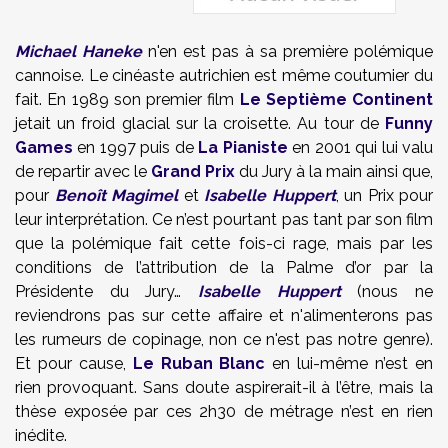
Michael Haneke
n'en est pas à sa première polémique
cannoise. Le cinéaste autrichien est même coutumier du
fait. En 1989 son premier film
Le Septième Continent
jetait un froid glacial sur la croisette. Au tour de
Funny
Games
en 1997 puis de
La Pianiste
en 2001 qui lui valu
de repartir avec le
Grand Prix
du Jury à la main ainsi que,
pour
Benoît Magimel
et
Isabelle Huppert
, un Prix pour
leur interprétation. Ce n’est pourtant pas tant par son film
que la polémique fait cette fois-ci rage, mais par les
conditions de l’attribution de la Palme d’or par la
Présidente du Jury…
Isabelle Huppert
(nous ne
reviendrons pas sur cette affaire et n'alimenterons pas
les rumeurs de copinage, non ce n'est pas notre genre).
Et pour cause,
Le Ruban Blanc
en lui-même n’est en
rien provoquant. Sans doute aspirerait-il à l’être, mais la
thèse exposée par ces 2h30 de métrage n’est en rien
inédite.