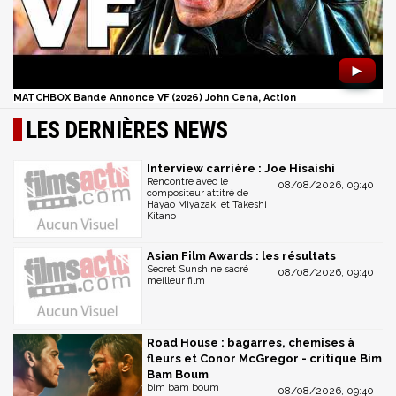
►
MATCHBOX Bande Annonce VF (2026) John Cena, Action
LES DERNIÈRES NEWS
Interview carrière : Joe Hisaishi
Rencontre avec le
08/08/2026, 09:40
compositeur attitré de
Hayao Miyazaki et Takeshi
Kitano
Asian Film Awards : les résultats
Secret Sunshine sacré
08/08/2026, 09:40
meilleur film !
Road House : bagarres, chemises à
fleurs et Conor McGregor - critique Bim
Bam Boum
bim bam boum
08/08/2026, 09:40