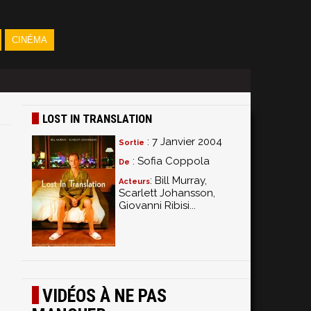
CINÉMA
LOST IN TRANSLATION
: 7 Janvier 2004
Sortie
: Sofia Coppola
De
: Bill Murray,
Acteurs
Scarlett Johansson,
Giovanni Ribisi...
VIDÉOS À NE PAS