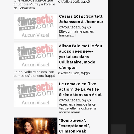
Une vidéo dévoile ce que
07/08/2026, 04:56
chuchote Murray à l'oreille
de Johansson
Césars 2014 : Scarlett
Johansson à l'honneur
07/08/2026, 04:56
Elle qui n'aime pas les
français... !
Alison Brie met le feu
aux soirées new-
yorkaises dans
Célibataire, mode
d'emploi
La nouvelle reine des "sex
07/08/2026, 04:56
comedies" a encore frappé
Le remake en "live
action" de La Petite
Sirène tient son Ariel
07/08/2026, 04:56
Après les aliens de la 5e
Vague, elle ira côtoyer le
monde marin
"Somptueux",
"exceptionnel",
Crimson Peak