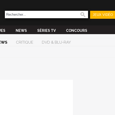
JEUX VIDÉO
UES
NEWS
SÉRIES TV
CONCOURS
EWS
CRITIQUE
DVD & BLU-RAY