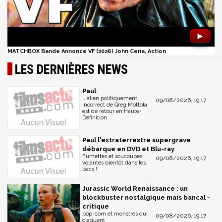
►
MATCHBOX Bande Annonce VF (2026) John Cena, Action
LES DERNIÈRES NEWS
Paul
L'alien politiquement
09/08/2026, 19:17
incorrect de Greg Mottola
est de retour en Haute-
Définition
Paul l'extraterrestre supergrave
débarque en DVD et Blu-ray
Fumettes et soucoupes
09/08/2026, 19:17
volantes bientôt dans les
bacs !
Jurassic World Renaissance : un
blockbuster nostalgique mais bancal -
critique
pop-corn et monstres qui
09/08/2026, 19:17
claquent