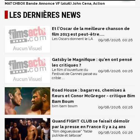
MATCHBOX Bande Annonce VF (2026) John Cena, Action
LES DERNIÈRES NEWS
Et l'Oscar de la meilleure chanson de
film 2013 est peut-être....
Les Oscars donnent le LA
09/08/2026, 00:26
Gatsby le Magnifique : qu'en ont pensé
les critiques ?
Le film d'ouverture du
09/08/2026, 00:26
Festival de Cannes passé au
crible ...
Road House : bagarres, chemises à
fleurs et Conor McGregor - critique Bim
Bam Boum
bim bam boum
09/08/2026, 00:26
Quand FIGHT CLUB se faisait démolir
par la presse en France il y a 24 ans
"film dégueulasse" "fable
09/08/2026, 00:26
putride et bêtasse"