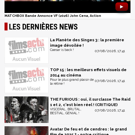
►
MATCHBOX Bande Annonce VF (2026) John Cena, Action
LES DERNIÈRES NEWS
La Planète des Singes 3 : la première
image dévoilée !
Caesar is back !
07/08/2026, 17:41
TOP 15 : les meilleurs effets visuels de
2014 au cinéma
Pour le plus grand plaisir de
07/08/2026, 17:41
la rétine !
THE FURIOUS : oui, il surclasse The Raid
1 et 2, c'est bien réel ! (CRITIQUE)
VISCERAL, BRUTAL,
07/08/2026, 17:41
BESTIAL, GENIAL !
Avatar De feu et de cendres : le grand
film de 2025 ? - notre critique