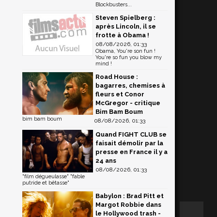
Blockbusters...
Steven Spielberg :
après Lincoln, il se
frotte à Obama !
08/08/2026, 01:33
Obama, You're son fun !
You're so fun you blow my
mind !
Road House :
bagarres, chemises à
fleurs et Conor
McGregor - critique
Bim Bam Boum
bim bam boum
08/08/2026, 01:33
Quand FIGHT CLUB se
faisait démolir par la
presse en France il y a
24 ans
08/08/2026, 01:33
"film dégueulasse" "fable
putride et bêtasse"
Babylon : Brad Pitt et
Margot Robbie dans
le Hollywood trash -