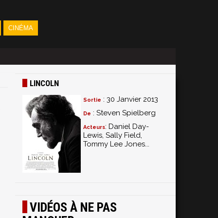
CINÉMA
LINCOLN
: 30 Janvier 2013
Sortie
: Steven Spielberg
De
: Daniel Day-
Acteurs
Lewis, Sally Field,
Tommy Lee Jones...
VIDÉOS À NE PAS