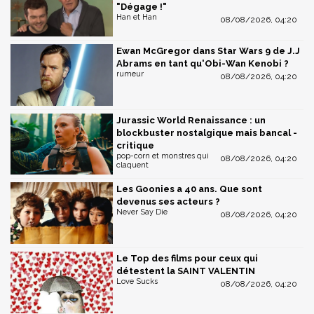
"Dégage !"
Han et Han
08/08/2026, 04:20
Ewan McGregor dans Star Wars 9 de J.J
Abrams en tant qu'Obi-Wan Kenobi ?
rumeur
08/08/2026, 04:20
Jurassic World Renaissance : un
blockbuster nostalgique mais bancal -
critique
pop-corn et monstres qui
08/08/2026, 04:20
claquent
Les Goonies a 40 ans. Que sont
devenus ses acteurs ?
Never Say Die
08/08/2026, 04:20
Le Top des films pour ceux qui
détestent la SAINT VALENTIN
Love Sucks
08/08/2026, 04:20