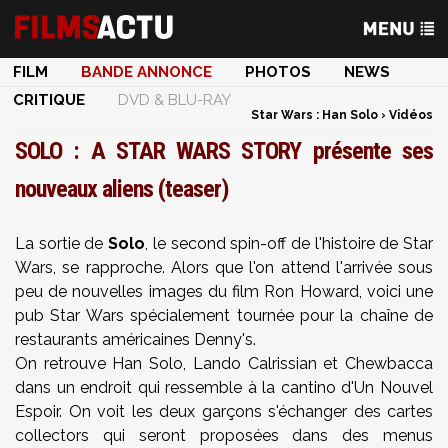
FILM
BANDE ANNONCE
PHOTOS
NEWS
CRITIQUE
DVD & BLU-RAY
Star Wars : Han Solo
›
Vidéos
SOLO : A STAR WARS STORY présente ses
nouveaux aliens (teaser)
La sortie de
Solo
, le second spin-off de l'histoire de Star
Wars, se rapproche. Alors que l'on attend l'arrivée sous
peu de nouvelles images du film Ron Howard, voici une
pub Star Wars spécialement tournée pour la chaîne de
restaurants américaines Denny's.
On retrouve Han Solo, Lando Calrissian et Chewbacca
dans un endroit qui ressemble à la cantino d'Un Nouvel
Espoir. On voit les deux garçons s'échanger des cartes
collectors qui seront proposées dans des menus