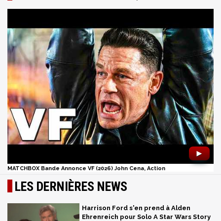
►
MATCHBOX Bande Annonce VF (2026) John Cena, Action
LES DERNIÈRES NEWS
Harrison Ford s'en prend à Alden
Ehrenreich pour Solo A Star Wars Story