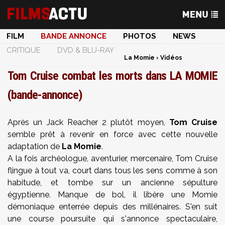
FILM
BANDE ANNONCE
PHOTOS
NEWS
CRITIQUE
DVD & BLU-RAY
La Momie
›
Vidéos
Tom Cruise combat les morts dans LA MOMIE
(bande-annonce)
Après un Jack Reacher 2 plutôt moyen,
Tom Cruise
semble prêt à revenir en force avec cette nouvelle
adaptation de
La Momie
.
A la fois archéologue, aventurier, mercenaire, Tom Cruise
flingue à tout va, court dans tous les sens comme à son
habitude, et tombe sur un ancienne sépulture
égyptienne. Manque de bol, il libère une Momie
démoniaque enterrée depuis des millénaires. S'en suit
une course poursuite qui s'annonce spectaculaire,