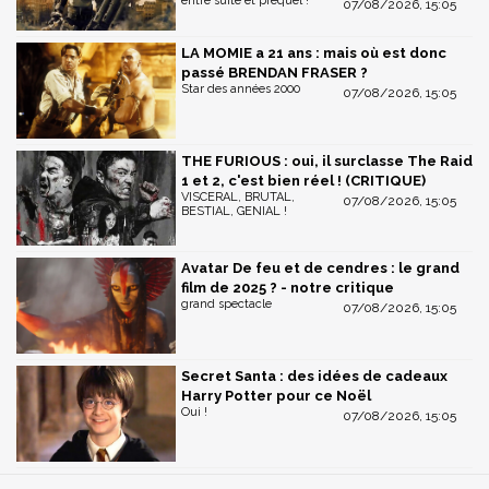
entre suite et préquel !
07/08/2026, 15:05
LA MOMIE a 21 ans : mais où est donc
passé BRENDAN FRASER ?
Star des années 2000
07/08/2026, 15:05
THE FURIOUS : oui, il surclasse The Raid
1 et 2, c'est bien réel ! (CRITIQUE)
VISCERAL, BRUTAL,
07/08/2026, 15:05
BESTIAL, GENIAL !
Avatar De feu et de cendres : le grand
film de 2025 ? - notre critique
grand spectacle
07/08/2026, 15:05
Secret Santa : des idées de cadeaux
Harry Potter pour ce Noël
Oui !
07/08/2026, 15:05