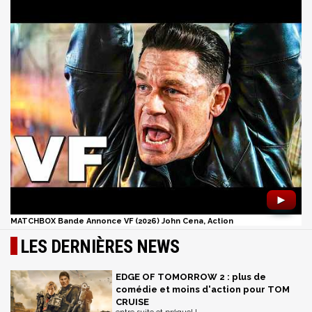
►
MATCHBOX Bande Annonce VF (2026) John Cena, Action
LES DERNIÈRES NEWS
EDGE OF TOMORROW 2 : plus de
comédie et moins d'action pour TOM
CRUISE