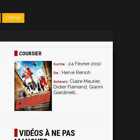
CINÉMA
COURSIER
: 24 Février 2010
Sortie
: Herve Renoh
De
: Claire Maurier,
Acteurs
Didier Flamand, Gianni
Giardinelli...
VIDÉOS À NE PAS