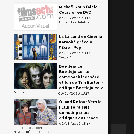
Michaël Youn fait le
Coursier en DVD
06/08/2026, 18:17
Une édition fatale ?
La La Land en Cinéma
Karaoké grâce à
l'Ecran Pop !
06/08/2026, 18:17
Sing it !
Beetlejuice
Beetlejuice : le
comeback inespéré
et fun de Tim Burton -
critique Beetlejuice 2
Miracle
06/08/2026, 18:17
Quand Retour Vers le
Futur se faisait
démolir par les
critiques en France
06/08/2026, 18:17
..."un des plus consternants
navets qu’ait produit la