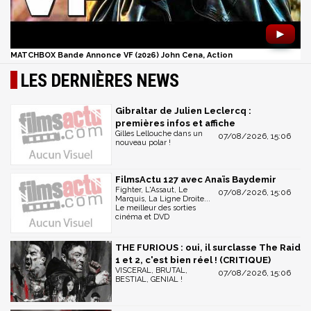
►
MATCHBOX Bande Annonce VF (2026) John Cena, Action
LES DERNIÈRES NEWS
Gibraltar de Julien Leclercq :
premières infos et affiche
Gilles Lellouche dans un
07/08/2026, 15:06
nouveau polar !
FilmsActu 127 avec Anaïs Baydemir
Fighter, L'Assaut, Le
07/08/2026, 15:06
Marquis, La Ligne Droite...
Le meilleur des sorties
cinéma et DVD
THE FURIOUS : oui, il surclasse The Raid
1 et 2, c'est bien réel ! (CRITIQUE)
VISCERAL, BRUTAL,
07/08/2026, 15:06
BESTIAL, GENIAL !