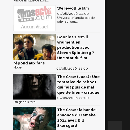
Pas de langue de bois...
Werewolf le film
07/08/2026, 22:00
Universal n'arrête pas de
crier au loup...
Goonies 2 est-il
vraiment en
production avec
Steven Spielberg ?
Une star du film
répond aux fans
Nope
07/08/2026, 22:00
The Crow (2024) : Une
tentative de reboot
qui fait plus de mal
que de bien - critique
07/08/2026, 22:00
Un gâchis total
The Crow : la bande-
annonce du remake
2024 avec Bill
Skarsgard