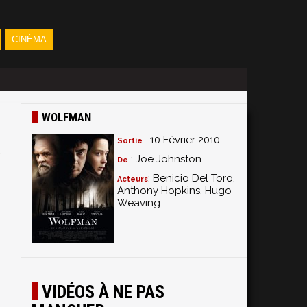
CINÉMA
WOLFMAN
: 10 Février 2010
Sortie
: Joe Johnston
De
: Benicio Del Toro,
Acteurs
Anthony Hopkins, Hugo
Weaving...
VIDÉOS À NE PAS