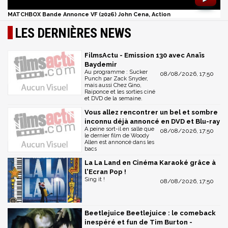
MATCHBOX Bande Annonce VF (2026) John Cena, Action
LES DERNIÈRES NEWS
FilmsActu - Emission 130 avec Anaïs
Baydemir
Au programme : Sucker
08/08/2026, 17:50
Punch par Zack Snyder,
mais aussi Chez Gino,
Raiponce et les sorties ciné
et DVD de la semaine.
Vous allez rencontrer un bel et sombre
inconnu déjà annoncé en DVD et Blu-ray
A peine sort-il en salle que
08/08/2026, 17:50
le dernier film de Woody
Allen est annoncé dans les
bacs
La La Land en Cinéma Karaoké grâce à
l'Ecran Pop !
Sing it !
08/08/2026, 17:50
Beetlejuice Beetlejuice : le comeback
inespéré et fun de Tim Burton -