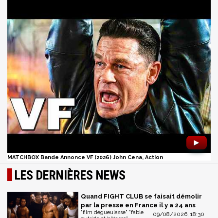
►
MATCHBOX Bande Annonce VF (2026) John Cena, Action
LES DERNIÈRES NEWS
Quand FIGHT CLUB se faisait démolir
par la presse en France il y a 24 ans
"film dégueulasse" "fable
09/08/2026, 18:30