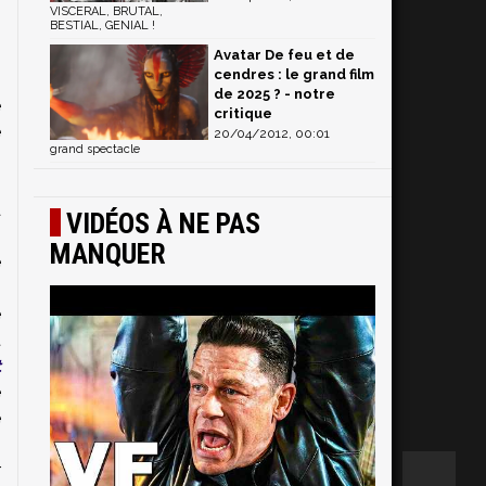
VISCERAL, BRUTAL,
BESTIAL, GENIAL !
Avatar De feu et de
cendres : le grand film
s
de 2025 ? - notre
e
critique
e
20/04/2012, 00:01
grand spectacle
s
n
à
VIDÉOS À NE PAS
n
MANQUER
e
s
e
t
t
e
e
n
r