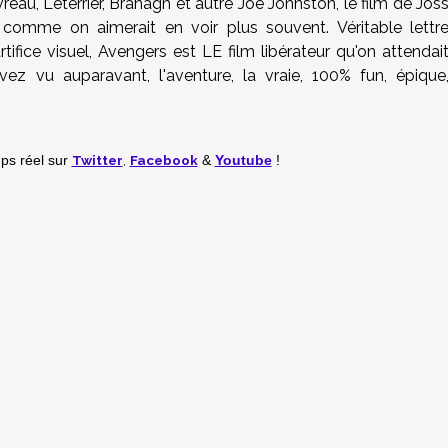
reau, Leterrier, Branagh et autre Joe Johnston, le film de Jos
omme on aimerait en voir plus souvent. Véritable lettr
fice visuel, Avengers est LE film libérateur qu'on attendai
ez vu auparavant, l'aventure, la vraie, 100% fun, épique
Twitter
,
Facebook
mps réel
sur
&
Youtube
!