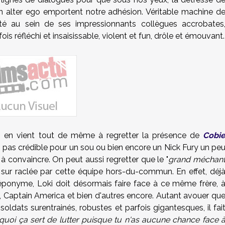
on alter ego emportent notre adhésion. Véritable machine d
sté au sein de ses impressionnants collègues accrobates
fois réfléchi et insaisissable, violent et fun, drôle et émouvant.
n en vient tout de même à regretter la présence de
Cobi
), pas crédible pour un sou ou bien encore un Nick Fury un pe
à convaincre. On peut aussi regretter que le "
grand méchan
e sur raclée par cette équipe hors-du-commun. En effet, déj
éponyme, Loki doit désormais faire face à ce même frère, 
, Captain America et bien d'autres encore. Autant avouer qu
soldats surentrainés, robustes et parfois gigantesques, il fai
quoi ça sert de lutter puisque tu n'as aucune chance face 