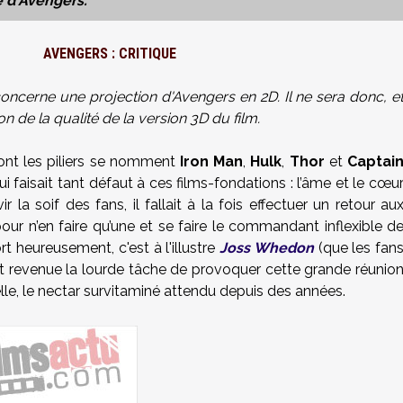
e d'Avengers.
AVENGERS : CRITIQUE
 concerne une projection d'Avengers en 2D. Il ne sera donc, e
 de la qualité de la version 3D du film.
dont les piliers se nomment
Iron Man
,
Hulk
,
Thor
et
Captai
i faisait tant défaut à ces films-fondations : l’âme et le cœu
 la soif des fans, il fallait à la fois effectuer un retour au
our n’en faire qu’une et se faire le commandant inflexible d
 heureusement, c'est à l'illustre
Joss Whedon
(que les fan
st revenue la lourde tâche de provoquer cette grande réunio
elle, le nectar survitaminé attendu depuis des années.