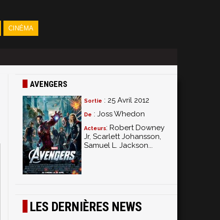
CINÉMA
AVENGERS
: 25 Avril 2012
Sortie
: Joss Whedon
De
: Robert Downey
Acteurs
Jr, Scarlett Johansson,
Samuel L. Jackson...
LES DERNIÈRES NEWS