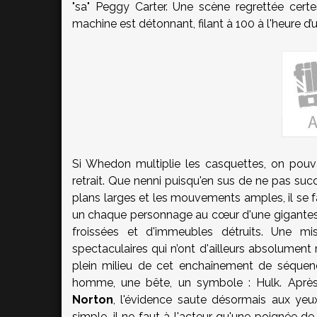
"sa" Peggy Carter. Une scène regrettée cert
machine est détonnant, filant à 100 à l'heure d
Si Whedon multiplie les casquettes, on pou
retrait. Que nenni puisqu'en sus de ne pas su
plans larges et les mouvements amples, il se 
un chaque personnage au cœur d'une gigantesq
froissées et d'immeubles détruits. Une m
spectaculaires qui n’ont d'ailleurs absolument
plein milieu de cet enchaînement de séquenc
homme, une bête, un symbole : Hulk. Apr
Norton
, l'évidence saute désormais aux yeu
simple, il ne faut à l'acteur qu'une poignée d