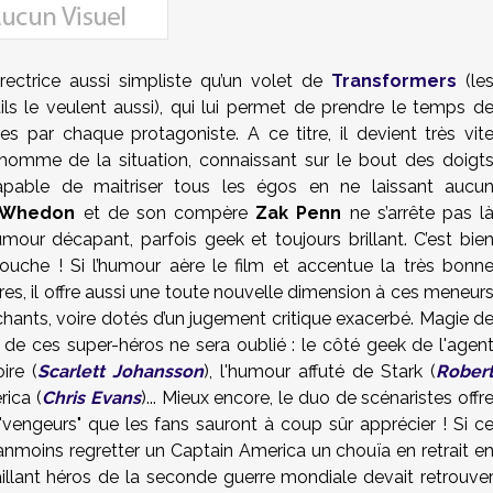
rectrice aussi simpliste qu’un volet de
Transformers
(le
s le veulent aussi), qui lui permet de prendre le temps d
ues par chaque protagoniste. A ce titre, il devient très vit
'homme de la situation, connaissant sur le bout des doigt
apable de maitriser tous les égos en ne laissant aucu
Whedon
et de son compère
Zak Penn
ne s’arrête pas l
umour décapant, parfois geek et toujours brillant. C’est bie
ouche ! Si l’humour aère le film et accentue la très bonn
s, il offre aussi une toute nouvelle dimension à ces meneur
hants, voire dotés d’un jugement critique exacerbé. Magie d
que de ces super-héros ne sera oublié : le côté geek de l'agen
ire (
Scarlett Johansson
), l'humour affuté de Stark (
Rober
rica (
Chris Evans
)... Mieux encore, le duo de scénaristes offr
vengeurs" que les fans sauront à coup sûr apprécier ! Si c
anmoins regretter un Captain America un chouïa en retrait e
illant héros de la seconde guerre mondiale devait retrouve