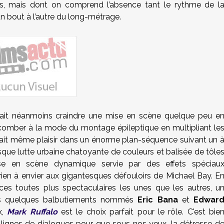
es, mais dont on comprend l’absence tant le rythme de l
’un bout à l’autre du long-métrage.
vait néanmoins craindre une mise en scène quelque peu e
ccomber à la mode du montage épileptique en multipliant le
fait même plaisir dans un énorme plan-séquence suivant un 
ue lutte urbaine chatoyante de couleurs et balisée de tôle
ise en scène dynamique servie par des effets spéciau
 rien à envier aux gigantesques défouloirs de Michael Bay. E
es toutes plus spectaculaires les unes que les autres, u
ès quelques balbutiements nommés
Eric Bana
et
Edwar
x,
Mark Ruffalo
est le choix parfait pour le rôle. C'est bie
e lignes de dialogues pour que sous nos yeux, la détresse d