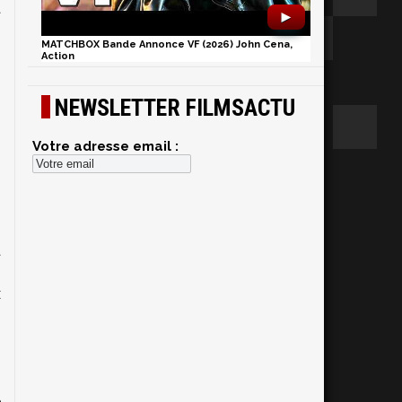
a
►
MATCHBOX Bande Annonce VF (2026) John Cena,
Action
NEWSLETTER FILMSACTU
Votre adresse email :
n
s
à
s
x
n
n
d
n
e