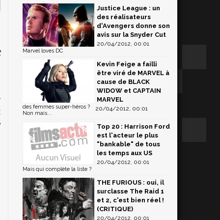
Justice League : un
des réalisateurs
d'Avengers donne son
avis sur la Snyder Cut
20/04/2012, 00:01
Marvel loves DC
t
Kevin Feige a failli
être viré de MARVEL à
cause de BLACK
n
WIDOW et CAPTAIN
r
MARVEL
des femmes super-héros ?
20/04/2012, 00:01
x
Non mais...
e
Top 20 : Harrison Ford
s
est l'acteur le plus
"bankable" de tous
n
les temps aux US
20/04/2012, 00:01
Mais qui complète la liste ?
THE FURIOUS : oui, il
surclasse The Raid 1
et 2, c'est bien réel !
(CRITIQUE)
20/04/2012, 00:01