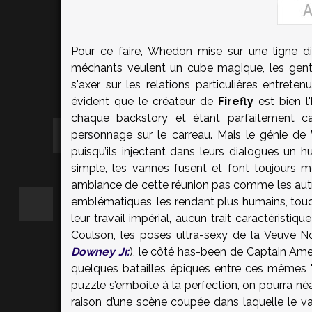
Pour ce faire, Whedon mise sur une ligne di
méchants veulent un cube magique, les gentil
s'axer sur les relations particulières entreten
évident que le créateur de
Firefly
est bien l
chaque backstory et étant parfaitement c
personnage sur le carreau. Mais le génie de
puisqu’ils injectent dans leurs dialogues un h
simple, les vannes fusent et font toujours m
ambiance de cette réunion pas comme les autre
emblématiques, les rendant plus humains, touc
leur travail impérial, aucun trait caractéristi
Coulson, les poses ultra-sexy de la Veuve No
Downey Jr.
), le côté has-been de Captain Ame
quelques batailles épiques entre ces mêmes "
puzzle s’emboite à la perfection, on pourra né
raison d’une scène coupée dans laquelle le va