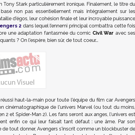
ony Stark particulièrement ironique. Finalement, le titre d
 basé non pas essentiellement mais intégralement sur le
taille d'égos, leur cohésion finale et leur incroyable puissanc
engers 2
dans lequel l’ennemi principal combattra cette foi
core une adaptation fantasmée du comic
Civil War
avec se
quants ?
On l'espère, bien sûr, de tout coeur...
 réussi haut-la-main pour toute l'équipe du film car Avenger
tion cinématographique de l'univers Marvel (ou tout du moins
n 2 et Spider-Man 2). Les fans seront aux anges, l'univers es
ent enfin ce qui leur faisait tant défaut : une âme. Par so
e de tout donner, Avengers s'inscrit comme un blockbuster d