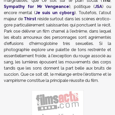
marginalisés, que ce soit sur le plan social (
Trio
,
Sympathy for Mr Vengeance
), politique (
JSA
) ou
encore mental (
Je suis un cyborg
). Toutefois, l'atout
majeur de
Thirst
réside surtout dans les scènes érotico-
gore particulièrement saisissantes qui ponctuent le récit.
Park ose délivrer un film charnel à l'extrême, dans lequel
les ébats amoureux des personnages sont agrémentés
d'effusions d'hémoglobine très sexuelles. Si la
photographie explore une palette de tons restreinte et
essentiellement froide, à l'exception du rouge associé au
sang, les lumières épousent les mouvements des corps
tandis que les sons donnent la part belle aux bruits de
succion. Que ce soit dit, le mélange entre l'érotisme et le
vampirisme constitue la principale réussite du film.