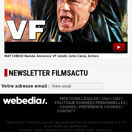
►
MATCHBOX Bande Annonce VF (2026) John Cena, Action
NEWSLETTER FILMSACTU
Votre adresse email :
MENTIONS LÉGALES
|
CGU
|
CGV
|
POLITIQUE DONNÉES PERSONNELLES
|
COOKIES
|
PRÉFÉRENCE COOKIES
|
CONTACT
Depuis 2007, FilmsActu couvre l'actualité des films et séries au cinéma, à la TV
et sur toutes les plateformes.
Critiques, trailers, bandes-annonces, sorties vidéo, streaming...