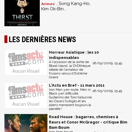
: , Song Kang-Ho,
Acteurs
Kim Ok-Bin...
LES DERNIÈRES NEWS
Horreur Asiatique : les 10
indispensables
A l'occasion de la sortie de
18/05/2009, 15:45
Blood Island, la DVDthèque
idéale de l'amateur de
frissons venus d'Extrême
Orient
L'Actu en Bref - 11 mars 2011
Iron Man 3 en route, Men in
18/05/2009, 15:45
Black 3 en difficulté,
Guillermo del Toro halluciné,
les Oscars fustigés et les
aliens menacent toujours la
planète !
Road House : bagarres, chemises à
fleurs et Conor McGregor - critique Bim
Bam Boum
bim bam boum