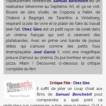
copieusement référencée.
Samuel Benchetrit
est un
réalisateur biberonné au Septième Art, et ça se voit.
Bourré de clins d'oeils, de Coppola à Fellini, de
Chabrol à Begnigni, de Tarantino à Vinterberg,
respirant la joie de vivre et le plaisir de faire du travail
bien fait,
Chez Gino
est un petit rayon de soleil dans
un cinéma français qui sort si rarement des
platebandes. Avec en prime une bande de joyeux
drilles qui s'amuse comme des petits fous
(irremplaçable
José Garcia
!), voici une magnifique
preuve d'amour au cinéma. Du pur bonheur en part de
pizza. Miam ! Découvrez ci-dessous la critique
complète du film.
Critique Film :
Chez Gino
Il suffit de jeter un coup d'oeil aux
films de
Samuel Benchetrit
pour
comprendre à quel point ce
réalisateur pas comme les autres aime le cinéma. Qu'il a