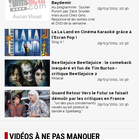
Baydemir
Au programme : Sucker
29/03/2011, 10:30
Punch par Zack Snyder,
mais aussi Chez Gino,
Raiponce et les sorties ciné
et DVD de la semaine.
La La Land en Cinéma Karaoké grâce à
l'Ecran Pop !
Sing it !
29/03/2011, 10:30
Beetlejuice Beetlejuice : le comeback
inespéré et fun de Tim Burton -
critique Beetlejuice 2
Miracle
29/03/2011, 10:30
Quand Retour Vers le Futur se faisait
démolir par les critiques en France
..."un des plus consternants
29/03/2011, 10:30
navets qu’ait produit la
bande à Spielberg."
VIDÉOS À NE PAS MANQUER