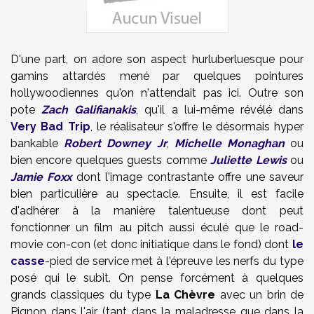
D'une part, on adore son aspect hurluberluesque pour
gamins attardés mené par quelques pointures
hollywoodiennes qu'on n'attendait pas ici. Outre son
pote
Zach Galifianakis
, qu'il a lui-même révélé dans
Very Bad Trip
, le réalisateur s'offre le désormais hyper
bankable
Robert Downey Jr
,
Michelle Monaghan
ou
bien encore quelques guests comme
Juliette Lewis
ou
Jamie Foxx
dont l'image contrastante offre une saveur
bien particulière au spectacle. Ensuite, il est facile
d'adhérer à la manière talentueuse dont peut
fonctionner un film au pitch aussi éculé que le road-
movie con-con (et donc initiatique dans le fond) dont
le
casse
-pied de service met à l'épreuve les nerfs du type
posé qui le subit. On pense forcément à quelques
grands classiques du type
La Chèvre
avec un brin de
Pignon dans l'air (tant dans la maladresse que dans la