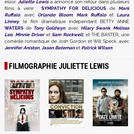
essor,
Juliette Lewis
a annoncé son retour dans plusieurs
films à venir :
SYMPATHY FOR DELICIOUS
de
Mark
Ruffalo
, avec
Orlando Bloom
,
Mark Ruffalo
et
Laura
Linney
, le film dramatique indépendant BETTY ANNE
WATERS
de
Tony Goldwyn
, avec
Hilary Swank
,
Melissa
Leo
,
Minnie Driver
et
Sam Rockwell
, et THE BASTER, une
comédie romantique de Josh Gordon et Will Speck, avec
Jennifer Aniston
,
Jason Bateman
et
Patrick Wilson
.
FILMOGRAPHIE JULIETTE LEWIS