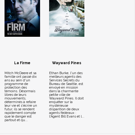
La Firme
Wayward Pines
Mitch McDeere et sa
Ethan Burke, l'un des
famille ont passé dix
meilleurs agents des
ans au sein d'un
Services Secrets du
programme de
Bureau de Seattle, est
protection des
envoyé en mission
témoins. Désormais
dans la charmante
libres de leurs
petite ville de
mouvements,
Wayward Pines. Il doit
déterminés à refaire
enquêter sur la
leur vie et s'écrire un
mystérieuse
futur, ils se rendent
disparition de deux
rapidement compte
agents fédéraux :
que le danger est
l'Agent Bill Evans et l...
partout et qu...