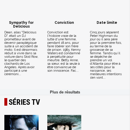
Sympathy for
Conviction
Date limite
Delicious
Dean, alias "Delicious
Conviction est
Cinq jours séparent
D", était un DJ
l'histoire vraie de la
Peter Highman du
prometteur avant de
lutte d'une femme,
jour où il sera père
devenir paraplégique
pendant 18 ans, pour
pour la première fois,
suite à un accident de
faire libérer son frère
au terme de la
moto. Il est désormais
de prison. 1983, Kenny
grossesse de sa
réduit à vivre dans sa
Waters est condamné
femme. Tandis qu’il
voiture dans Skid Row,
à perpétuité pour
se dépêche de
le quartier des
meurtre. Betty Anne,
prendre un vol
clochards de Los
sa sœur, est la seule à
d’Atlanta pour être à
Angeles. Après avoir
être convaincue de
ses côtés pour la
participé à une
son innocence. Fac...
naissance, ses
cérémoni...
meilleures intentions
s’en vont...
SÉRIES TV