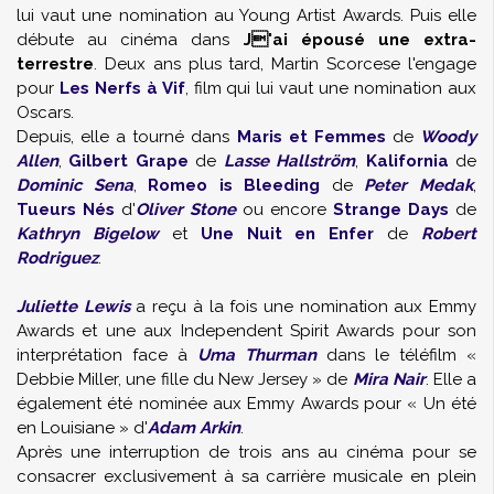
lui vaut une nomination au Young Artist Awards. Puis elle
débute au cinéma dans
J'ai épousé une extra-
terrestre
. Deux ans plus tard, Martin Scorcese l'engage
pour
Les Nerfs à Vif
, film qui lui vaut une nomination aux
Oscars.
Depuis, elle a tourné dans
Maris et Femmes
de
Woody
Allen
,
Gilbert Grape
de
Lasse Hallström
,
Kalifornia
de
Dominic Sena
,
Romeo is Bleeding
de
Peter Medak
,
Tueurs Nés
d'
Oliver Stone
ou encore
Strange Days
de
Kathryn Bigelow
et
Une Nuit en Enfer
de
Robert
Rodriguez
.
Juliette Lewis
a reçu à la fois une nomination aux Emmy
Awards et une aux Independent Spirit Awards pour son
interprétation face à
Uma Thurman
dans le téléfilm «
Debbie Miller, une fille du New Jersey » de
Mira Nair
. Elle a
également été nominée aux Emmy Awards pour « Un été
en Louisiane » d'
Adam Arkin
.
Après une interruption de trois ans au cinéma pour se
consacrer exclusivement à sa carrière musicale en plein