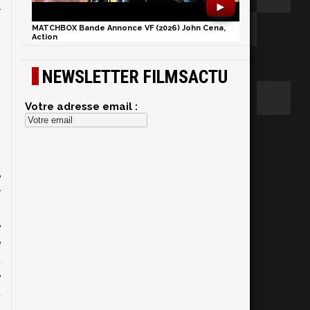
l
►
MATCHBOX Bande Annonce VF (2026) John Cena,
Action
NEWSLETTER FILMSACTU
Votre adresse email :
e
r
s
e
e
t
e
u
s