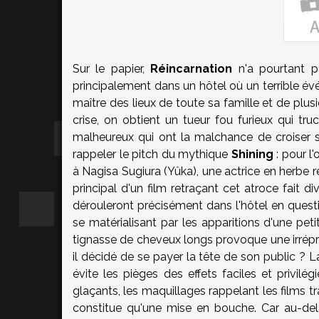
Sur le papier,
Réincarnation
n'a pourtant p
principalement dans un hôtel où un terrible év
maître des lieux de toute sa famille et de plu
crise, on obtient un tueur fou furieux qui t
malheureux qui ont la malchance de croiser 
rappeler le pitch du mythique
Shining
: pour l'
à Nagisa Sugiura (Yûka), une actrice en herbe re
principal d'un film retraçant cet atroce fait 
dérouleront précisément dans l'hôtel en questio
se matérialisant par les apparitions d'une peti
tignasse de cheveux longs provoque une irrépre
il décidé de se payer la tête de son public ? L
évite les pièges des effets faciles et privilég
glaçants, les maquillages rappelant les films tr
constitue qu'une mise en bouche. Car au-delà d