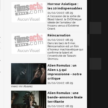
Horreur Asiatique :
les 10 indispensables
01/10/2007, 08:29
A l'occasion de la sortie de
/
Blood Island, la DVDthèque
idéale de l'amateur de
.
frissons venus d'Extrême
Orient
n
Réincarnation
e
01/10/2007, 08:29
r
Dans les bacs le 6 mai,
Réincarnation est un film
r
d'horreur machiavélique qui
confirme le talent et
l'inventivité de Takashi
Shimizu.
e
Alien Romulus : un
-
Alien 1.5 qui
e
impressionne - notre
critique
01/10/2007, 08:29
merci mr Alvarez
Alien Romulus : une
bande-annonce finale
terrifiante
01/10/2007, 08:29