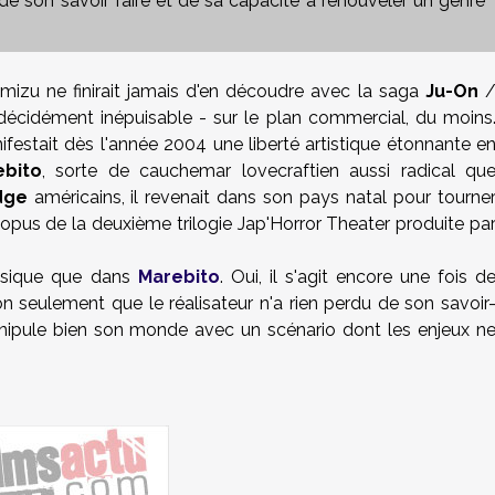
de son savoir faire et de sa capacité à renouveler un genre
imizu
ne finirait jamais d'en découdre avec la saga
Ju-On
décidément inépuisable - sur le plan commercial, du moins
festait dès l'année 2004 une liberté artistique étonnante e
ebito
, sorte de cauchemar lovecraftien aussi radical qu
dge
américains, il revenait dans son pays natal pour tourne
opus de la deuxième trilogie Jap'Horror Theater produite pa
assique que dans
Marebito
. Oui, il s'agit encore une fois d
n seulement que le réalisateur n'a rien perdu de son savoir
ipule bien son monde avec un scénario dont les enjeux n