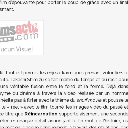
film d'épouvante pour porter le coup de grâce avec un fina
asmant.
 tout est permis, les enjeux karmiques prenant volontiers l
lité.
Takashi Shimizu
se fait maître du temps et du récit pou
e une véritable fusion entre le fond et la forme. Déjà dan
 abyme du cinéma à travers la vidéo réalisée par un homm
 n'hésite pas à flirter avec le thème du
snuff movie
et pousse l
 le « réel » avec le film tourné, les images vidéo du passé e
ce titre que
Réincarnation
supporte aisément une second
 détecter chaque détail annonçant le fin mot de l'histoire, o
on met en place le dénouement, à travers des situations, de