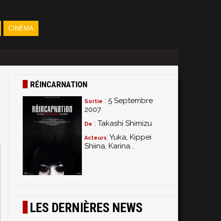
CINÉMA
RÉINCARNATION
: 5 Septembre
Sortie
2007
: Takashi Shimizu
De
: Yuka, Kippei
Acteurs
Shiina, Karina...
LES DERNIÈRES NEWS