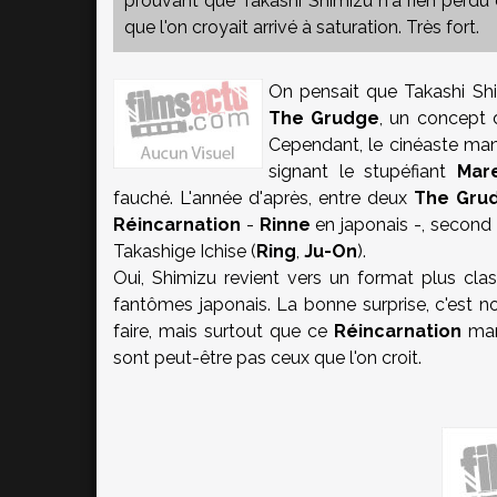
prouvant que
Takashi Shimizu
n'a rien perdu 
que l'on croyait arrivé à saturation. Très fort.
On pensait que
Takashi Sh
The Grudge
, un concept 
Cependant, le cinéaste mani
signant le stupéfiant
Mar
fauché. L'année d'après, entre deux
The Gru
Réincarnation
-
Rinne
en japonais -, second 
Takashige Ichise (
Ring
,
Ju-On
).
Oui, Shimizu revient vers un format plus cl
fantômes japonais. La bonne surprise, c'est no
faire, mais surtout que ce
Réincarnation
man
sont peut-être pas ceux que l'on croit.