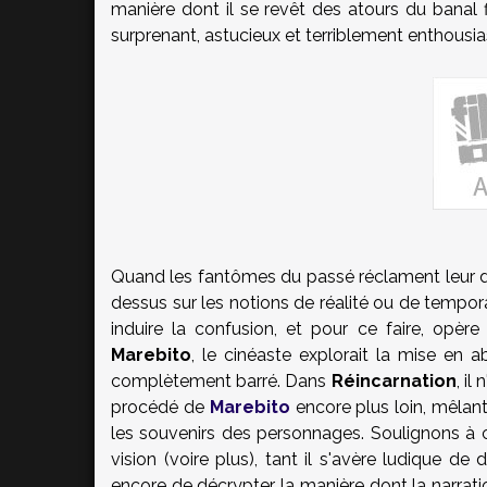
manière dont il se revêt des atours du banal 
surprenant, astucieux et terriblement enthousi
Quand les fantômes du passé réclament leur dû,
dessus sur les notions de réalité ou de tempora
induire la confusion, et pour ce faire, opèr
Marebito
, le cinéaste explorait la mise en
complètement barré. Dans
Réincarnation
, il
procédé de
Marebito
encore plus loin, mêlant
les souvenirs des personnages. Soulignons à 
vision (voire plus), tant il s'avère ludique de
encore de décrypter la manière dont la narrati