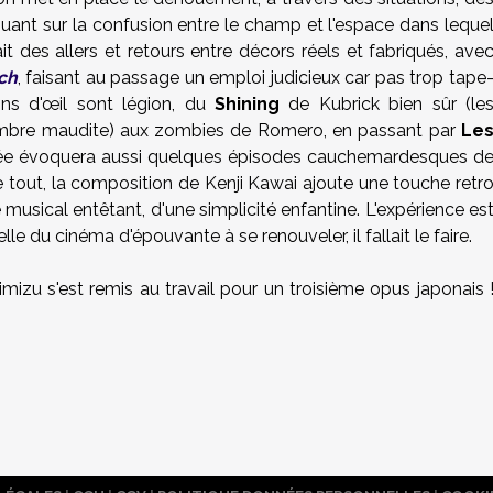
ant sur la confusion entre le champ et l'espace dans leque
t des allers et retours entre décors réels et fabriqués, ave
ch
, faisant au passage un emploi judicieux car pas trop tape
ins d'œil sont légion, du
Shining
de Kubrick bien sûr (le
chambre maudite) aux zombies de Romero, en passant par
Le
ée évoquera aussi quelques épisodes cauchemardesques d
e tout, la composition de Kenji Kawai ajoute une touche retr
 musical entêtant, d'une simplicité enfantine. L'expérience es
le du cinéma d'épouvante à se renouveler, il fallait le faire.
himizu s'est remis au travail pour un troisième opus japonais 