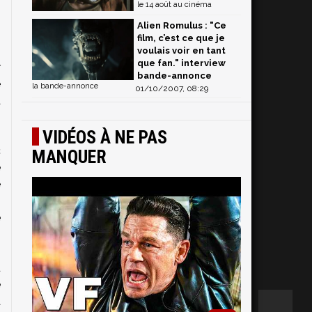
le 14 août au cinéma
Alien Romulus : "Ce
film, c’est ce que je
voulais voir en tant
que fan." interview
r
bande-annonce
e
la bande-annonce
01/10/2007, 08:29
a
s
VIDÉOS À NE PAS
s
c
MANQUER
e
e
s
e
-
n
u
e
a