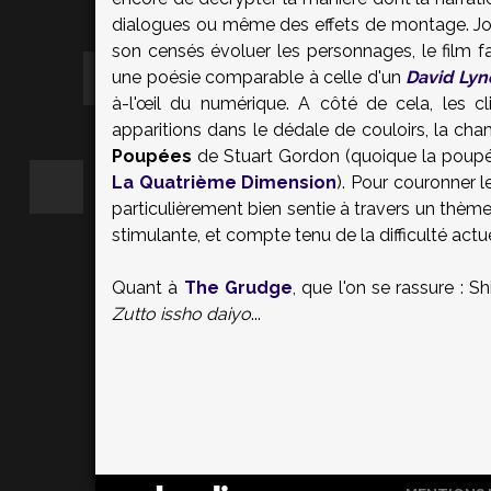
dialogues ou même des effets de montage. Jou
son censés évoluer les personnages, le film fai
une poésie comparable à celle d'un
David Lyn
à-l'œil du numérique. A côté de cela, les cl
apparitions dans le dédale de couloirs, la 
Poupées
de Stuart Gordon (quoique la poup
La Quatrième Dimension
). Pour couronner l
particulièrement bien sentie à travers un thème
stimulante, et compte tenu de la difficulté actuel
Quant à
The Grudge
, que l'on se rassure : S
Zutto issho daiyo
...