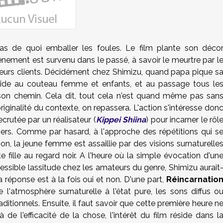
as de quoi emballer les foules. Le film plante son déco
énement est survenu dans le passé, à savoir le meurtre par l
sieurs clients. Décidément chez Shimizu, quand papa pique s
rucide au couteau femme et enfants, et au passage tous le
son chemin. Cela dit, tout cela n'est quand même pas san
originalité du contexte, on repassera. L'action s'intéresse don
crutée par un réalisateur (
Kippei Shiina
) pour incarner le rôl
divers. Comme par hasard, à l'approche des répétitions qui s
n, la jeune femme est assaillie par des visions surnaturelle
te fille au regard noir. A l'heure où la simple évocation d'un
ssible lassitude chez les amateurs du genre, Shimizu aurait
a réponse est à la fois oui et non. D'une part,
Réincarnatio
ie l'atmosphère surnaturelle à l'état pure, les sons diffus o
aditionnels. Ensuite, il faut savoir que cette première heure n
e l'efficacité de la chose, l'intérêt du film réside dans l