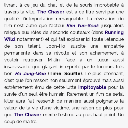
livrant à ce jeu du chat et de la souris improbable à
travers la ville.
The Chaser
est à ce titre servi par une
qualité d'interprétation remarquable. La révélation du
film n'est autre que l'acteur
Kim Yun-Seok
, jusqu'alors
relégué aux rôles de seconds couteaux (dans
Running
Wild
, notamment) et qui fait exploser ici toute l'étendue
de son talent. Joon-Ho suscite une empathie
permanente dans sa révolte et son acharnement à
vouloir retrouver Mi-Jin, face à un tueur aussi
insaisissable que glaçant interprété par le toujours très
bon
Ha Jung-Woo
(
Time
,
Souffle
). Le plus étonnant,
c'est que l'on ressort non seulement éprouvé mais aussi
extrêmement ému de cette lutte
impitoyable
pour la
survie d'un seul être humain. Rarement un film de serial
killer aura fait ressentir de manière aussi poignante la
valeur de la vie d'une victime, une raison de plus pour
que
The Chaser
mérite l'estime au plus haut point. Un
coup de maître.