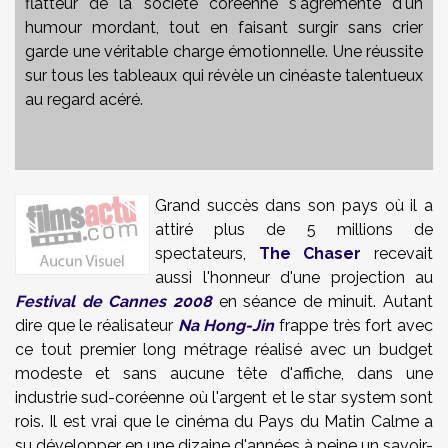
flatteur de la société coréenne s'agrémente d'un
humour mordant, tout en faisant surgir sans crier
garde une véritable charge émotionnelle. Une réussite
sur tous les tableaux qui révèle un cinéaste talentueux
au regard acéré.
Grand succès dans son pays où il a
attiré plus de 5 millions de
spectateurs,
The Chaser
recevait
aussi l'honneur d'une projection au
Festival de Cannes 2008
en séance de minuit. Autant
dire que le réalisateur
Na Hong-Jin
frappe très fort avec
ce tout premier long métrage réalisé avec un budget
modeste et sans aucune tête d'affiche, dans une
industrie sud-coréenne où l'argent et le star system sont
rois. Il est vrai que le cinéma du Pays du Matin Calme a
su développer en une dizaine d'années à peine un savoir-