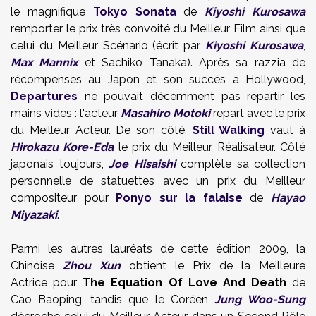
le magnifique
Tokyo Sonata
de
Kiyoshi Kurosawa
remporter le prix très convoité du Meilleur Film ainsi que
celui du Meilleur Scénario (écrit par
Kiyoshi Kurosawa
,
Max Mannix
et Sachiko Tanaka). Après sa razzia de
récompenses au Japon et son succès à Hollywood,
Departures
ne pouvait décemment pas repartir les
mains vides : l'acteur
Masahiro Motoki
repart avec le prix
du Meilleur Acteur. De son côté,
Still Walking
vaut à
Hirokazu Kore-Eda
le prix du Meilleur Réalisateur. Côté
japonais toujours,
Joe Hisaishi
complète sa collection
personnelle de statuettes avec un prix du Meilleur
compositeur pour
Ponyo sur la falaise
de
Hayao
Miyazaki
.
Parmi les autres lauréats de cette édition 2009, la
Chinoise
Zhou Xun
obtient le Prix de la Meilleure
Actrice pour
The Equation Of Love And Death
de
Cao Baoping, tandis que le Coréen
Jung Woo-Sung