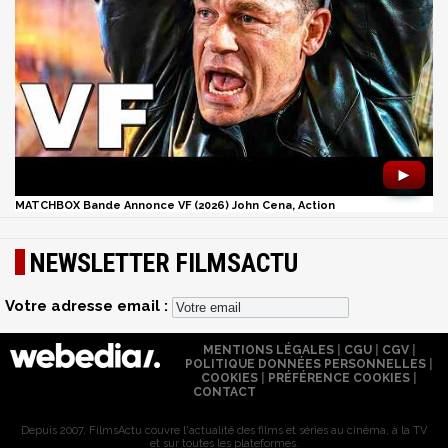
►
MATCHBOX Bande Annonce VF (2026) John Cena, Action
NEWSLETTER FILMSACTU
Votre adresse email :
MENTIONS LÉGALES
|
CGU
|
CGV
|
POLITIQUE DONNÉES PERSONNELLES
|
COOKIES
|
PRÉFÉRENCE COOKIES
|
CONTACT
Depuis 2007, FilmsActu couvre l'actualité des films et séries au cinéma, à la TV
et sur toutes les plateformes.