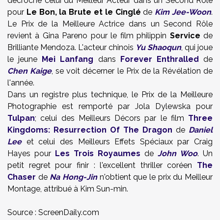
décroche celui du Meilleur Acteur dans un Second Rôle
pour
Le Bon, la Brute et le Cinglé
de
Kim Jee-Woon
.
Le Prix de la Meilleure Actrice dans un Second Rôle
revient à Gina Pareno pour le film philippin
Service
de
Brilliante Mendoza. L'acteur chinois
Yu Shaoqun
, qui joue
le jeune
Mei Lanfang
dans
Forever Enthralled
de
Chen Kaige
, se voit décerner le Prix de la Révélation de
l'année.
Dans un registre plus technique, le Prix de la Meilleure
Photographie est remporté par Jola Dylewska pour
Tulpan
; celui des Meilleurs Décors par le film
Three
Kingdoms: Resurrection Of The Dragon
de
Daniel
Lee
et celui des Meilleurs Effets Spéciaux par Craig
Hayes pour
Les Trois Royaumes
de
John Woo
. Un
petit regret pour finir : l'excellent thriller coréen
The
Chaser
de
Na Hong-Jin
n'obtient que le prix du Meilleur
Montage, attribué à Kim Sun-min.
Source :
ScreenDaily.com