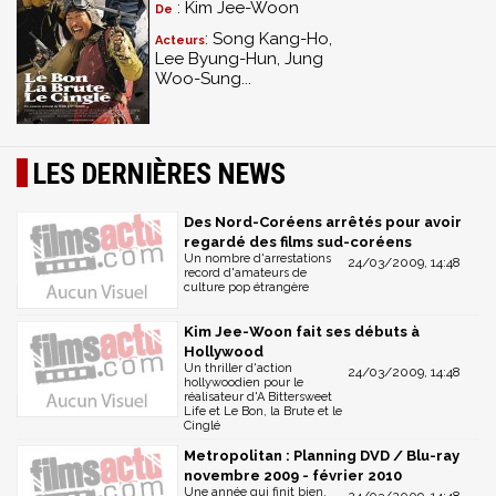
: Kim Jee-Woon
De
: Song Kang-Ho,
Acteurs
Lee Byung-Hun, Jung
Woo-Sung...
LES DERNIÈRES NEWS
Des Nord-Coréens arrêtés pour avoir
regardé des films sud-coréens
Un nombre d'arrestations
24/03/2009, 14:48
record d'amateurs de
culture pop étrangère
Kim Jee-Woon fait ses débuts à
Hollywood
Un thriller d'action
24/03/2009, 14:48
hollywoodien pour le
réalisateur d'A Bittersweet
Life et Le Bon, la Brute et le
Cinglé
Metropolitan : Planning DVD / Blu-ray
novembre 2009 - février 2010
Une année qui finit bien,
24/03/2009, 14:48