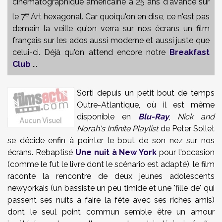
cinématographique américaine a 25 ans d'avance sur
e
le 7
Art hexagonal. Car quoiqu'on en dise, ce n'est pas
demain la veille qu'on verra sur nos écrans un film
français sur les ados aussi moderne et aussi juste que
celui-ci. Déjà qu'on attend encore notre
Breakfast
Club
...
Sorti depuis un petit bout de temps
Outre-Atlantique, où il est même
disponible en
Blu-Ray
,
Nick and
Norah's Infinite Playlist
de Peter Sollet
se décide enfin à pointer le bout de son nez sur nos
écrans. Rebaptisé
Une nuit à New York
pour l'occasion
(comme le fut le livre dont le scénario est adapté), le film
raconte la rencontre de deux jeunes adolescents
newyorkais (un bassiste un peu timide et une "fille de" qui
passent ses nuits à faire la fête avec ses riches amis)
dont le seul point commun semble être un amour