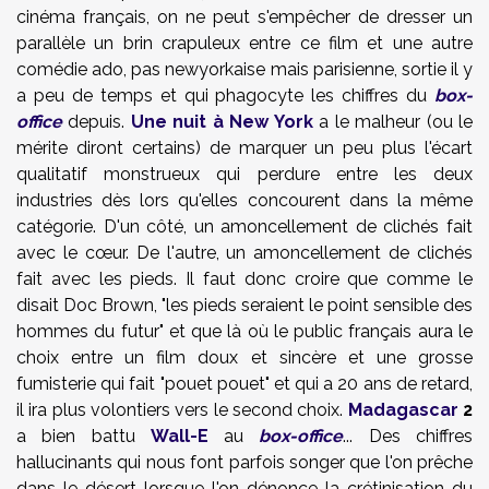
cinéma français, on ne peut s'empêcher de dresser un
parallèle un brin crapuleux entre ce film et une autre
comédie ado, pas newyorkaise mais parisienne, sortie il y
a peu de temps et qui phagocyte les chiffres du
box-
office
depuis.
Une nuit à New York
a le malheur (ou le
mérite diront certains) de marquer un peu plus l'écart
qualitatif monstrueux qui perdure entre les deux
industries dès lors qu'elles concourent dans la même
catégorie. D'un côté, un amoncellement de clichés fait
avec le cœur. De l'autre, un amoncellement de clichés
fait avec les pieds. Il faut donc croire que comme le
disait Doc Brown, "les pieds seraient le point sensible des
hommes du futur" et que là où le public français aura le
choix entre un film doux et sincère et une grosse
fumisterie qui fait "pouet pouet" et qui a 20 ans de retard,
il ira plus volontiers vers le second choix.
Madagascar
2
a bien battu
Wall-E
au
box-office
... Des chiffres
hallucinants qui nous font parfois songer que l'on prêche
dans le désert lorsque l'on dénonce la crétinisation du