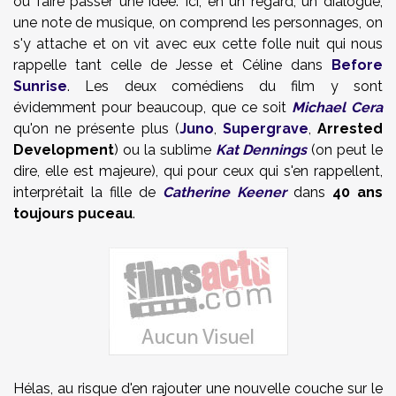
ou faire passer une idée. Ici, en un regard, un dialogue,
une note de musique, on comprend les personnages, on
s'y attache et on vit avec eux cette folle nuit qui nous
rappelle tant celle de Jesse et Céline dans
Before
Sunrise
. Les deux comédiens du film y sont
évidemment pour beaucoup, que ce soit
Michael Cera
qu'on ne présente plus (
Juno
,
Supergrave
,
Arrested
Development
) ou la sublime
Kat Dennings
(on peut le
dire, elle est majeure), qui pour ceux qui s'en rappellent,
interprétait la fille de
Catherine Keener
dans
40 ans
toujours puceau
.
Hélas, au risque d'en rajouter une nouvelle couche sur le