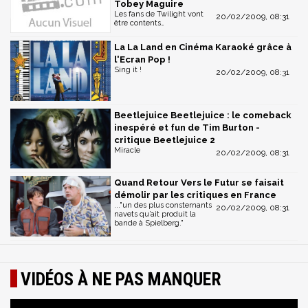
Tobey Maguire
Les fans de Twilight vont
20/02/2009, 08:31
être contents…
La La Land en Cinéma Karaoké grâce à
l'Ecran Pop !
Sing it !
20/02/2009, 08:31
Beetlejuice Beetlejuice : le comeback
inespéré et fun de Tim Burton -
critique Beetlejuice 2
Miracle
20/02/2009, 08:31
Quand Retour Vers le Futur se faisait
démolir par les critiques en France
..."un des plus consternants
20/02/2009, 08:31
navets qu’ait produit la
bande à Spielberg."
VIDÉOS À NE PAS MANQUER