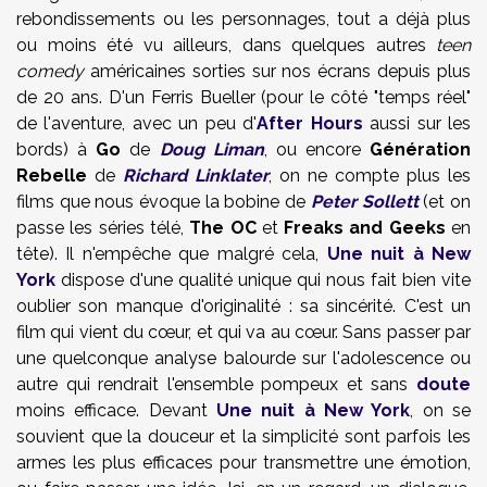
rebondissements ou les personnages, tout a déjà plus
ou moins été vu ailleurs, dans quelques autres
teen
comedy
américaines sorties sur nos écrans depuis plus
de 20 ans. D'un Ferris Bueller (pour le côté "temps réel"
de l'aventure, avec un peu d'
After Hours
aussi sur les
bords) à
Go
de
Doug Liman
, ou encore
Génération
Rebelle
de
Richard Linklater
, on ne compte plus les
films que nous évoque la bobine de
Peter Sollett
(et on
passe les séries télé,
The OC
et
Freaks and Geeks
en
tête). Il n'empêche que malgré cela,
Une nuit à New
York
dispose d'une qualité unique qui nous fait bien vite
oublier son manque d'originalité : sa sincérité. C'est un
film qui vient du cœur, et qui va au cœur. Sans passer par
une quelconque analyse balourde sur l'adolescence ou
autre qui rendrait l'ensemble pompeux et sans
doute
moins efficace. Devant
Une nuit à New York
, on se
souvient que la douceur et la simplicité sont parfois les
armes les plus efficaces pour transmettre une émotion,