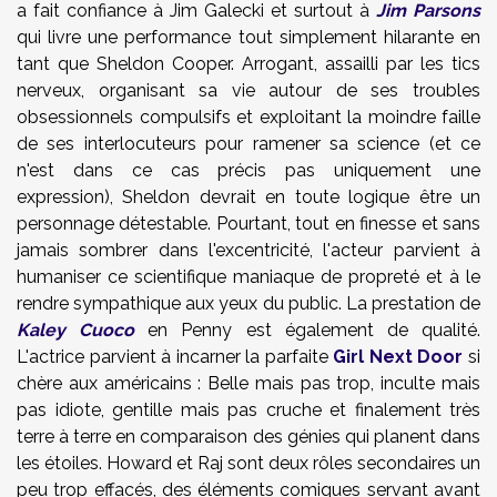
a fait confiance à Jim Galecki et surtout à
Jim Parsons
qui livre une performance tout simplement hilarante en
tant que Sheldon Cooper. Arrogant, assailli par les tics
nerveux, organisant sa vie autour de ses troubles
obsessionnels compulsifs et exploitant la moindre faille
de ses interlocuteurs pour ramener sa science (et ce
n'est dans ce cas précis pas uniquement une
expression), Sheldon devrait en toute logique être un
personnage détestable. Pourtant, tout en finesse et sans
jamais sombrer dans l'excentricité, l'acteur parvient à
humaniser ce scientifique maniaque de propreté et à le
rendre sympathique aux yeux du public. La prestation de
Kaley Cuoco
en Penny est également de qualité.
L'actrice parvient à incarner la parfaite
Girl Next Door
si
chère aux américains : Belle mais pas trop, inculte mais
pas idiote, gentille mais pas cruche et finalement très
terre à terre en comparaison des génies qui planent dans
les étoiles. Howard et Raj sont deux rôles secondaires un
peu trop effacés, des éléments comiques servant avant