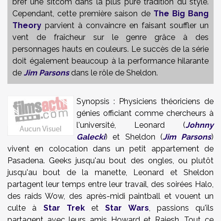
bref une sitcom dans la plus pure tradition du style.
Cependant, cette première saison de
The Big Bang
Theory
parvient à convaincre en faisant souffler un
vent de fraîcheur sur le genre grâce à des
personnages hauts en couleurs. Le succès de la série
doit également beaucoup à la performance hilarante
de
Jim Parsons
dans le rôle de Sheldon.
Synopsis : Physiciens théoriciens de
génies officiant comme chercheurs à
l'université, Leonard (
Johnny
Galecki
) et Sheldon (
Jim Parsons
)
vivent en colocation dans un petit appartement de
Pasadena. Geeks jusqu'au bout des ongles, ou plutôt
jusqu'au bout de la manette, Leonard et Sheldon
partagent leur temps entre leur travail, des soirées Halo,
des raids Wow, des après-midi paintball et vouent un
culte à
Star Trek
et
Star Wars
, passions qu'ils
partagent avec leurs amis Howard et Rajesh. Tout ce