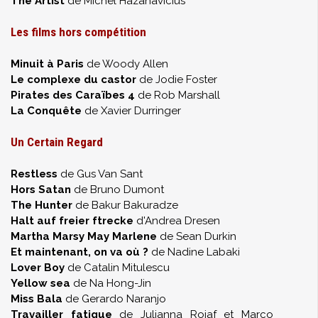
The Artist
de Michel Hazanavicius
Les films hors compétition
Minuit à Paris
de Woody Allen
Le complexe du castor
de Jodie Foster
Pirates des Caraïbes 4
de Rob Marshall
La Conquête
de Xavier Durringer
Un Certain Regard
Restless
de Gus Van Sant
Hors Satan
de Bruno Dumont
The Hunter
de Bakur Bakuradze
Halt auf freier ftrecke
d'Andrea Dresen
Martha Marsy May Marlene
de Sean Durkin
Et maintenant, on va où ?
de Nadine Labaki
Lover Boy
de Catalin Mitulescu
Yellow sea
de Na Hong-Jin
Miss Bala
de Gerardo Naranjo
Travailler fatigue
de Julianna Rojaf et Marco