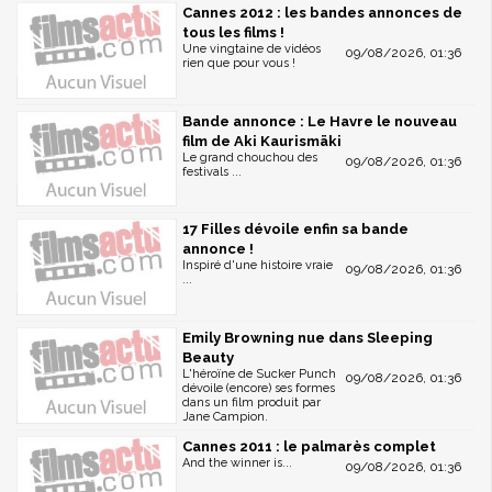
Cannes 2012 : les bandes annonces de
tous les films !
Une vingtaine de vidéos
09/08/2026, 01:36
rien que pour vous !
Bande annonce : Le Havre le nouveau
film de Aki Kaurismäki
Le grand chouchou des
09/08/2026, 01:36
festivals ...
17 Filles dévoile enfin sa bande
annonce !
Inspiré d'une histoire vraie
09/08/2026, 01:36
...
Emily Browning nue dans Sleeping
Beauty
L'héroïne de Sucker Punch
09/08/2026, 01:36
dévoile (encore) ses formes
dans un film produit par
Jane Campion.
Cannes 2011 : le palmarès complet
And the winner is...
09/08/2026, 01:36