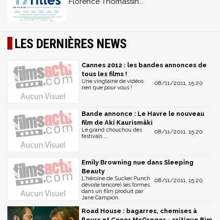
Florence Thomassin...
LES DERNIÈRES NEWS
Cannes 2012 : les bandes annonces de
tous les films !
Une vingtaine de vidéos
08/11/2011, 15:20
rien que pour vous !
Bande annonce : Le Havre le nouveau
film de Aki Kaurismäki
Le grand chouchou des
08/11/2011, 15:20
festivals ...
Emily Browning nue dans Sleeping
Beauty
L'héroïne de Sucker Punch
08/11/2011, 15:20
dévoile (encore) ses formes
dans un film produit par
Jane Campion.
Road House : bagarres, chemises à
fleurs et Conor McGregor - critique Bim