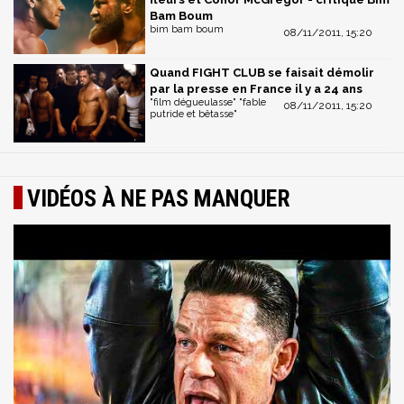
Bam Boum
bim bam boum
08/11/2011, 15:20
Quand FIGHT CLUB se faisait démolir
par la presse en France il y a 24 ans
"film dégueulasse" "fable
08/11/2011, 15:20
putride et bêtasse"
VIDÉOS À NE PAS MANQUER