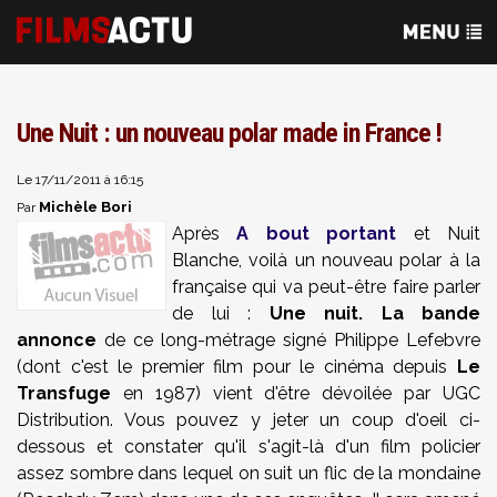
Une Nuit : un nouveau polar made in France !
Le 17/11/2011 à 16:15
Michèle Bori
Par
Après
A bout portant
et Nuit
Blanche, voilà un nouveau polar à la
française qui va peut-être faire parler
de lui :
Une nuit. La bande
annonce
de ce long-métrage signé Philippe Lefebvre
(dont c'est le premier film pour le cinéma depuis
Le
Transfuge
en 1987) vient d'être dévoilée par UGC
Distribution. Vous pouvez y jeter un coup d'oeil ci-
dessous et constater qu'il s'agit-là d'un film policier
assez sombre dans lequel on suit un flic de la mondaine