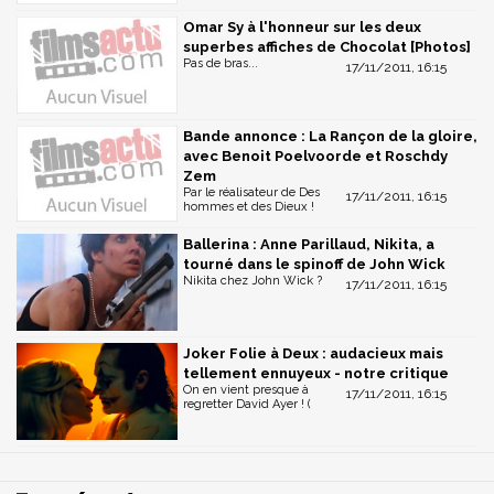
Omar Sy à l'honneur sur les deux
superbes affiches de Chocolat [Photos]
Pas de bras...
17/11/2011, 16:15
Bande annonce : La Rançon de la gloire,
avec Benoit Poelvoorde et Roschdy
Zem
Par le réalisateur de Des
17/11/2011, 16:15
hommes et des Dieux !
Ballerina : Anne Parillaud, Nikita, a
tourné dans le spinoff de John Wick
Nikita chez John Wick ?
17/11/2011, 16:15
Joker Folie à Deux : audacieux mais
tellement ennuyeux - notre critique
On en vient presque à
17/11/2011, 16:15
regretter David Ayer ! (