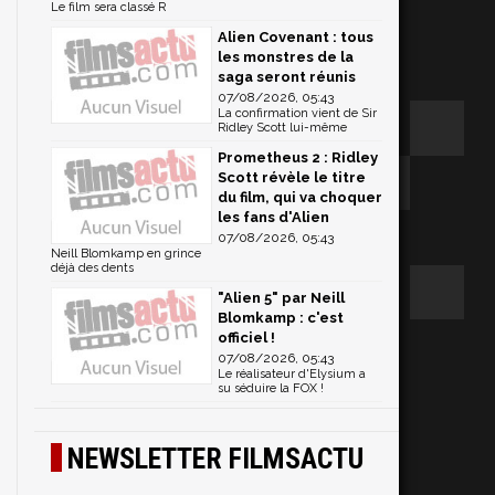
Le film sera classé R
Alien Covenant : tous
les monstres de la
saga seront réunis
07/08/2026, 05:43
La confirmation vient de Sir
Ridley Scott lui-même
Prometheus 2 : Ridley
Scott révèle le titre
du film, qui va choquer
les fans d'Alien
07/08/2026, 05:43
Neill Blomkamp en grince
déjà des dents
"Alien 5" par Neill
Blomkamp : c'est
officiel !
07/08/2026, 05:43
Le réalisateur d'Elysium a
su séduire la FOX !
NEWSLETTER FILMSACTU