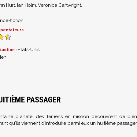
hn Hurt
,
Ian Holm
,
Veronica Cartwright
,
nce-fiction
 spectateurs
États-Unis
duction :
ien
HUITIÈME PASSAGER
intaine planète, des Terriens en mission découvrent de bien
rant qu'ils viennent d'introduire parmi eux un huitième passager