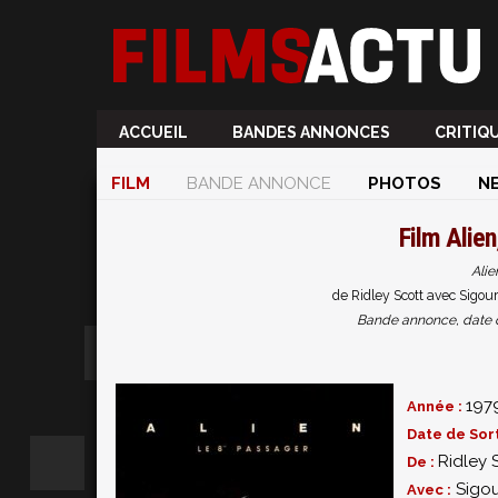
ACCUEIL
BANDES ANNONCES
CRITIQ
FILM
BANDE ANNONCE
PHOTOS
N
Film
Alien
Alie
de Ridley Scott avec Sigou
Bande annonce, date de 
197
Année :
Date de Sort
Ridley 
De :
Sigo
Avec :