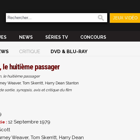
JEUX VIDÉO
UES
NEWS
SÉRIES TV
CONCOURS
EWS
CRITIQUE
DVD & BLU-RAY
, le huitième passager
n, le huitième passager
rney Weaver, Tom Skerritt, Harry Dean Stanton
sortie, synopsis, avis et critique du film
9
12 Septembre 1979
ie :
Scott
urney Weaver
,
Tom Skerritt
,
Harry Dean