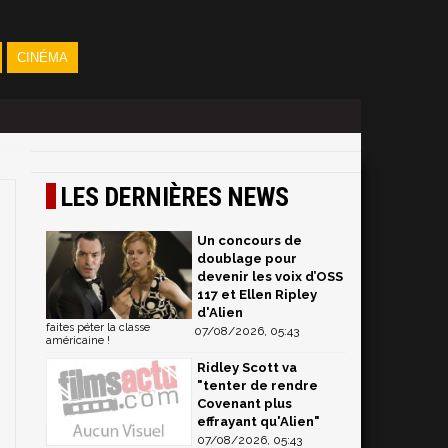
CINÉMA
LES DERNIÈRES NEWS
Un concours de
doublage pour
devenir les voix d’OSS
117 et Ellen Ripley
d'Alien
faites péter la classe
07/08/2026, 05:43
américaine !
Ridley Scott va
"tenter de rendre
Covenant plus
effrayant qu'Alien"
07/08/2026, 05:43