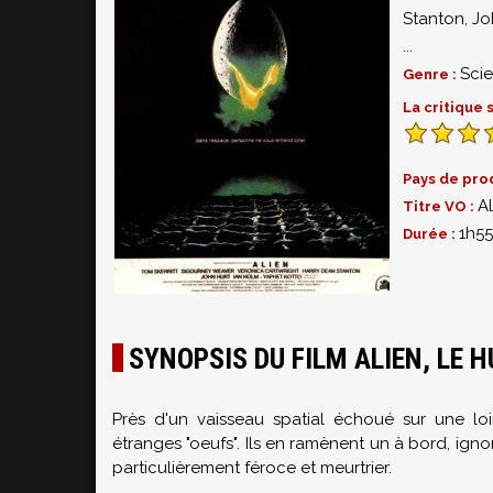
Stanton
,
Jo
...
Scie
Genre :
La critique
Pays de pro
Al
Titre VO :
1h55
Durée :
SYNOPSIS DU FILM ALIEN, LE 
Près d'un vaisseau spatial échoué sur une lo
étranges "oeufs". Ils en ramènent un à bord, igno
particulièrement féroce et meurtrier.