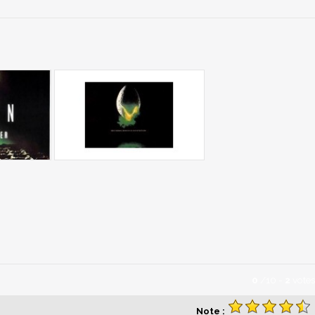
0
/
10
-
2
votes
Note :