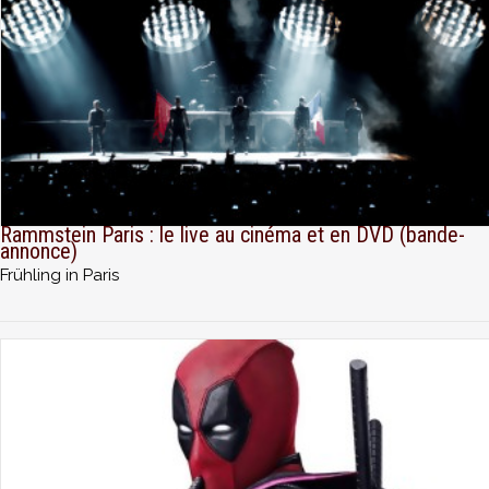
(2003)
Commentaires audio du chef opérateur Alex
Thomson, B.S.C., du monteur Terry Rawlings, des
concepteurs des effets spéciaux d'Alien Alec Gillis
et Tom Woodruff, Jr., du producteur des effets
visuels Richard Edlund, A.S.C. et des aceturs Paul
McGann et Lance Henriksen
Piste isolée de la musique du film définitive
composée par Elliot Goldenthal
Rammstein Paris : le live au cinéma et en DVD (bande-
Scènes coupées et étendues
annonce)
Expérience interactive avec le MU-TH-UR
Frühling in Paris
DISQUE 4: ALIEN, LA RESURRECTION
Version cinéma (1997)
Version longue (2003) avec introduction de Jean-
Pierre Jeunet
Commentaires audio du réalisateur Jean-Pierre
Jeunet, du monteur Hervé Schneid, A.C.E., des
concepteurs des effets spéciaux d'Alien Alec Gillis