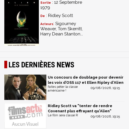
: 12 Septembre
Sortie
du scénariste Dan O'Bannon, du producteur
1979
exécutif Ronald Shusett, du monteur Terry
: Ridley Scott
De
Rawlings, et des acteurs Sigourney Weaver, Tom
: Sigourney
Skerritt, Veronica Cartwright, Harry Dean Stanton
Acteurs
Weaver, Tom Skerritt,
et John Hurt
Harry Dean Stanton...
Commentaire audio de Ridley Scott (sur version
cinéma uniquement)
Piste isolée de la musique du film définitive
composée par Jerry Goldsmith
LES DERNIÈRES NEWS
Piste isolée de la musique du film originale
composée par Jerry Goldsmith
Scènes coupées et étendues
Un concours de doublage pour devenir
les voix d’OSS 117 et Ellen Ripley d'Alien
Expérience interactive avec le MU-TH-UR
faites péter la classe
09/08/2026, 19:15
américaine !
DISQUE 2 : ALIENS
Ridley Scott va "tenter de rendre
Version cinéma (1986)
Covenant plus effrayant qu'Alien"
Version longue (1991) avec introduction du
Le film sera classé R
09/08/2026, 19:15
réalisateur James Cameron
Commentaires audio du réalisateur James