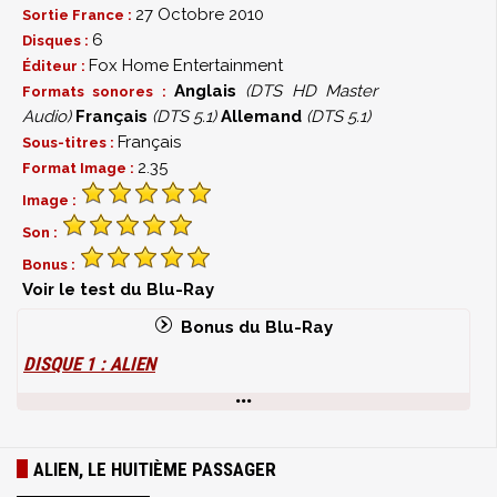
27 Octobre 2010
Sortie France :
6
Disques :
Fox Home Entertainment
Éditeur :
Anglais
(DTS HD Master
Formats sonores :
Audio)
Français
(DTS 5.1)
Allemand
(DTS 5.1)
Français
Sous-titres :
2.35
Format Image :
Image :
Son :
Bonus :
Voir le test du Blu-Ray
Bonus du Blu-Ray
DISQUE 1 : ALIEN
Version cinéma (1979)
Version director's Cut (2003) avec introduction du
réalisateur Ridley Scott
ALIEN, LE HUITIÈME PASSAGER
Commentaires audio du réalisateur Ridley Scott,