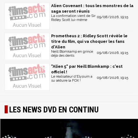
Alien Covenant : tous les monstres de la
Cameron, de la productrice Gale Anne Hurd, du
saga seront réunis
créateur des effets spéciaux Stan Winston, des
La confirmation vient de Sir
09/08/2026, 19:15
Ridley Scott lui-même
superviseurs des effets spéciaux Robert Skotak et
Dennis Skotak, du superviseur des miniatures Pat
McClung et des acteurs Michael Biehn, Bill Paxton,
Prometheus 2 : Ridley Scott révèle le
Lance Henriksen, Jenette Goldstein, Carrie Henn et
titre du film, qui va choquer les fans
d'Alien
Christopher Henn
Neill Blomkamp en grince
09/08/2026, 19:15
Piste isolée de la musique du film définitive
déjà des dents
composée par James Horner
"Alien 5" par Neill Blomkamp : c'est
Piste isolée de la musique du film originale
officiel !
Le réalisateur d'Elysium a
composée par James Horner
09/08/2026, 19:15
su séduire la FOX !
Scènes coupées et étendues
Expérience interactive avec le MU-TH-UR
LES NEWS DVD EN CONTINU
3
DISQUE 3 : ALIEN
Version cinéma (1992)
Version longue de travail entièrement restaurée