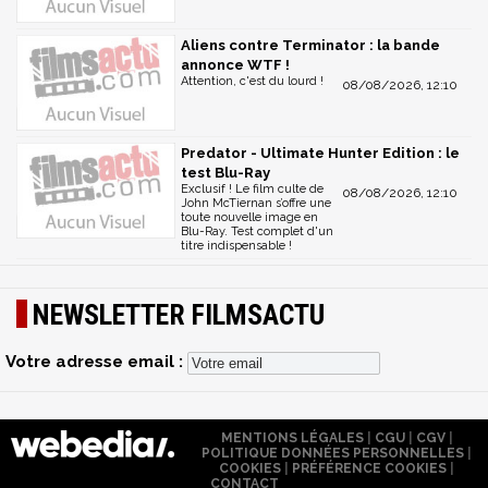
Aliens contre Terminator : la bande
annonce WTF !
Attention, c'est du lourd !
08/08/2026, 12:10
Predator - Ultimate Hunter Edition : le
test Blu-Ray
Exclusif ! Le film culte de
08/08/2026, 12:10
John McTiernan s’offre une
toute nouvelle image en
Blu-Ray. Test complet d'un
titre indispensable !
NEWSLETTER FILMSACTU
Votre adresse email :
MENTIONS LÉGALES
|
CGU
|
CGV
|
POLITIQUE DONNÉES PERSONNELLES
|
COOKIES
|
PRÉFÉRENCE COOKIES
|
CONTACT