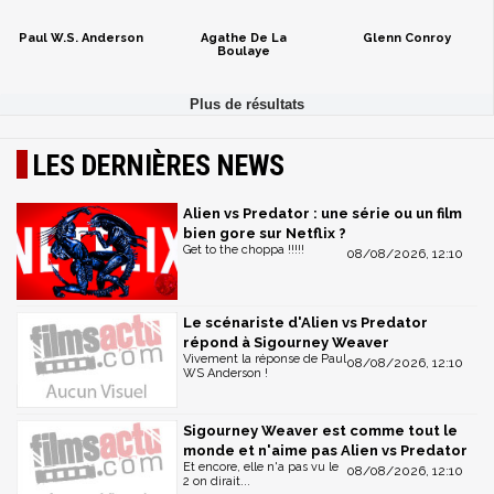
Paul W.S. Anderson
Agathe De La
Glenn Conroy
Boulaye
LES DERNIÈRES NEWS
Alien vs Predator : une série ou un film
bien gore sur Netflix ?
Get to the choppa !!!!!
08/08/2026, 12:10
Le scénariste d'Alien vs Predator
répond à Sigourney Weaver
Vivement la réponse de Paul
08/08/2026, 12:10
WS Anderson !
Sigourney Weaver est comme tout le
monde et n'aime pas Alien vs Predator
Et encore, elle n'a pas vu le
08/08/2026, 12:10
2 on dirait...