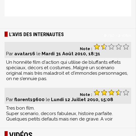
L’AVIS DES INTERNAUTES
0
/
10
-
2
votes
Note :
Par
avatar16
le
Mardi 31 Août 2010, 18:31
Un honnête film d'action qui utilise de bluffants effets
spéciaux, décors et costumes...Malgré un scénario
original mais très maladroit et d'immondes personnages,
on ne s'ennuie pas.
Note :
Par
florent19600
le
Lundi 12 Juillet 2010, 15:08
Tres bon film.
Super scenario, decors fabuleux, histoire parfaite.
Quelques petits defauts mais rien de grave. A voir
VIDÉOS