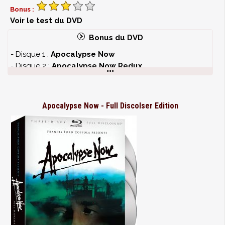
d’Apocalypse Now
Bonus :
- La musique d’Apocalypse Now
Voir le test du DVD
- "Avez-vous entendu de bons films dernièrement ?",
Bonus du DVD
l’architecture sonore d’Apocalypse Now
- Le mix final
- Disque 1 :
Apocalypse Now
- "Apocalypse Then and Now", interview de Coppola à
- Disque 2 :
Apocalypse Now Redux
propos de la sortie du film
- Disque 3 :
Les Bonus
- Festival de Cannes 2001 : Francis Ford Coppola ;
interview au American pavilion
Conférences de presse 1979 et 2001 (4 & 45
Apocalypse Now - Full Discolser Edition
- PBR Streetgang, interviews des membres de
minutes)
l’équipage
Interview de Claude Berri
- La palette colorimétrique d’Apocalypse Now
La Fin du règne de Kurtz (la destruction du camp)
- Disque 4 :
Aux Cœurs des ténèbres
(le making-of
DISQUE 3
inédit en France)
- Documentaire
Au Cœur des Ténèbres
(image au
format 1,33:1 et son DTS Stéréo)
- Commentaire audio de Francis et Eleanor Coppola
- extraits du scénario de John Milius et notes de Francis