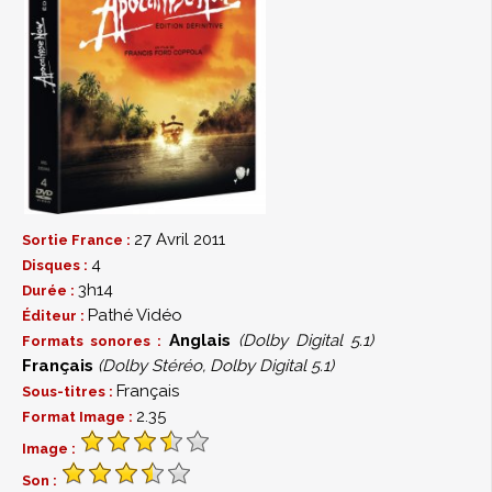
compagnie de Francis Ford Coppola / interview de
2010 en HD
- Conversation avec Martin Sheen et Francis Ford
Coppola / interview de 2010 en HD
- Fred Roos : le casting d’Apocalypse Now
- Le Mercury Theater à l’antenne : Hearts of Darkness, 6
Novembre 1938. Lecture d’Orson Welles
- Les hommes creux, montage de scènes non utilisées
dans le film, accompagné des lecteurs de Marlon
Brando
27 Avril 2011
Sortie France :
- "Monkey Sampan", scène coupée
4
Disques :
- Scènes additionnelles
3h14
Durée :
- Destruction de l’enceinte de Kurtz en générique final
Pathé Vidéo
Éditeur :
du film, commenté par Francis Ford Coppola
Anglais
(Dolby Digital 5.1)
Formats sonores :
- La naissance du son 5.1
Français
(Dolby Stéréo, Dolby Digital 5.1)
- "L’hélicoptère fantôme", à propos de la spatialisation
Français
Sous-titres :
sonore
2.35
Format Image :
- La bande originale au synthétiseur par Bob Moog,
Image :
article issu du magazine Keyboard
- Un million de pieds de pellicule : le montage
Son :