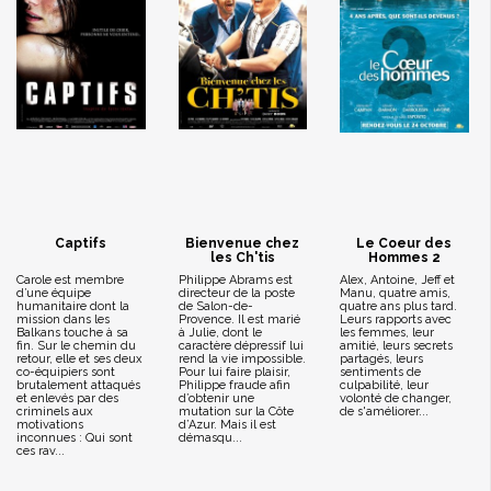
Captifs
Bienvenue chez
Le Coeur des
les Ch'tis
Hommes 2
Carole est membre
Philippe Abrams est
Alex, Antoine, Jeff et
d’une équipe
directeur de la poste
Manu, quatre amis,
humanitaire dont la
de Salon-de-
quatre ans plus tard.
mission dans les
Provence. Il est marié
Leurs rapports avec
Balkans touche à sa
à Julie, dont le
les femmes, leur
fin. Sur le chemin du
caractère dépressif lui
amitié, leurs secrets
retour, elle et ses deux
rend la vie impossible.
partagés, leurs
co-équipiers sont
Pour lui faire plaisir,
sentiments de
brutalement attaqués
Philippe fraude afin
culpabilité, leur
et enlevés par des
d’obtenir une
volonté de changer,
criminels aux
mutation sur la Côte
de s'améliorer...
motivations
d’Azur. Mais il est
inconnues : Qui sont
démasqu...
ces rav...