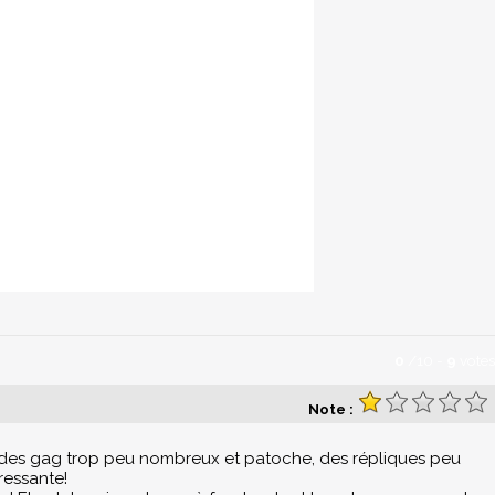
0
/
10
-
9
votes
Note :
s, des gag trop peu nombreux et patoche, des répliques peu
ressante!