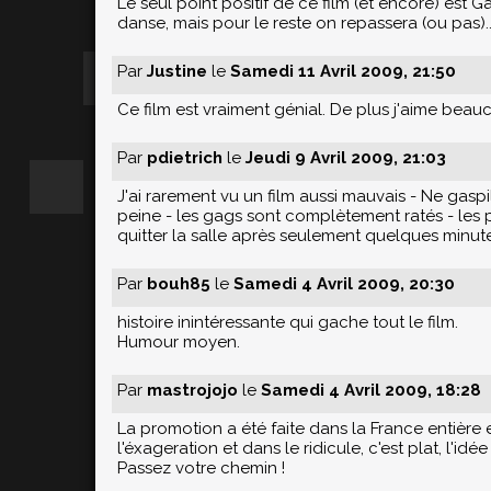
Le seul point positif de ce film (et encore) est
danse, mais pour le reste on repassera (ou pas)..
Par
Justine
le
Samedi 11 Avril 2009, 21:50
Ce film est vraiment génial. De plus j'aime bea
Par
pdietrich
le
Jeudi 9 Avril 2009, 21:03
J'ai rarement vu un film aussi mauvais - Ne gaspil
peine - les gags sont complètement ratés - les 
quitter la salle après seulement quelques minute
Par
bouh85
le
Samedi 4 Avril 2009, 20:30
histoire inintéressante qui gache tout le film.
Humour moyen.
Par
mastrojojo
le
Samedi 4 Avril 2009, 18:28
La promotion a été faite dans la France entière 
l'éxageration et dans le ridicule, c'est plat, l'id
Passez votre chemin !