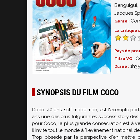
Benguigui
Jacques Sp
Com
Genre :
La critique
Pays de pro
C
Titre VO :
1h35
Durée :
SYNOPSIS DU FILM COCO
Coco, 40 ans, self made man, est l'exemple parfait
ans une des plus fulgurantes success story des 
pour Coco, la plus grande consécration est à veni
Il invite tout le monde à "l'évènement national d
Trop obsédé par la perspective d'en mettre p