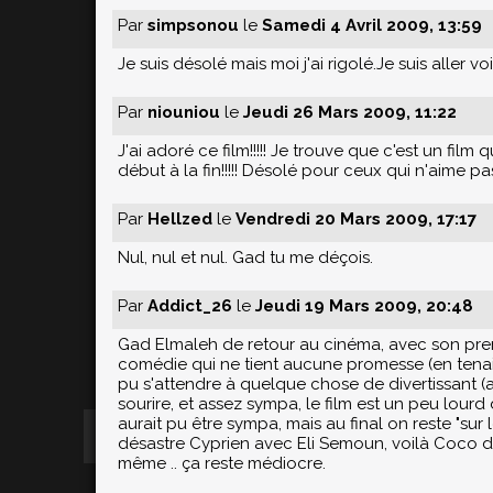
Par
simpsonou
le
Samedi 4 Avril 2009, 13:59
Je suis désolé mais moi j'ai rigolé.Je suis aller voi
Par
niouniou
le
Jeudi 26 Mars 2009, 11:22
J'ai adoré ce film!!!!! Je trouve que c'est un film
début à la fin!!!!! Désolé pour ceux qui n'aime pas
Par
Hellzed
le
Vendredi 20 Mars 2009, 17:17
Nul, nul et nul. Gad tu me déçois.
Par
Addict_26
le
Jeudi 19 Mars 2009, 20:48
Gad Elmaleh de retour au cinéma, avec son prem
comédie qui ne tient aucune promesse (en tenait 
pu s'attendre à quelque chose de divertissant (
sourire, et assez sympa, le film est un peu lour
aurait pu être sympa, mais au final on reste "sur 
désastre Cyprien avec Eli Semoun, voilà Coco d
même .. ça reste médiocre.