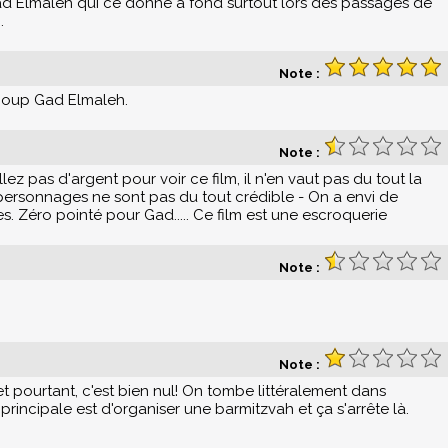
 Gad Elmaleh qui ce donne à fond surtout lors des passages de
.
Note :
ucoup Gad Elmaleh.
Note :
lez pas d'argent pour voir ce film, il n'en vaut pas du tout la
personnages ne sont pas du tout crédible - On a envi de
s. Zéro pointé pour Gad..... Ce film est une escroquerie
Note :
Note :
et pourtant, c'est bien nul! On tombe littéralement dans
ée principale est d'organiser une barmitzvah et ça s'arrête là.