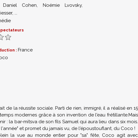
,
Daniel Cohen
,
Noémie Lvovsky
,
iesser
,
...
édie
 spectateurs
France
duction :
oco
 de la réussite sociale. Parti de rien, immigré, il a réalisé en 15
temps modernes grâce à son invention de l'eau frétillante.Mais
r : la bar-mitsva de son fils Samuel qui aura lieu dans six mois.
e l'année" et promet du jamais vu, de l'époustouflant, du Coco !
lein la vue au monde entier pour "sa" fête, Coco agit avec