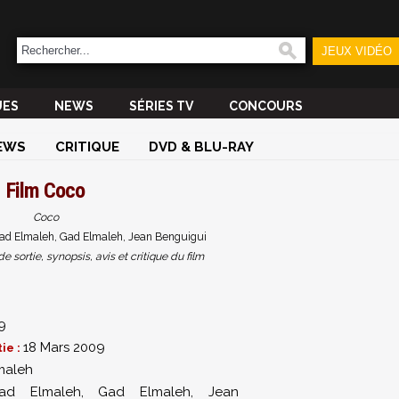
JEUX VIDÉO
UES
NEWS
SÉRIES TV
CONCOURS
EWS
CRITIQUE
DVD & BLU-RAY
Film
Coco
Coco
ad Elmaleh, Gad Elmaleh, Jean Benguigui
sortie, synopsis, avis et critique du film
9
18 Mars 2009
ie :
maleh
ad Elmaleh
,
Gad Elmaleh
,
Jean