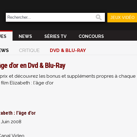
JEUX VIDÉO
UES
NEWS
SÉRIES TV
CONCOURS
EWS
CRITIQUE
DVD & BLU-RAY
'âge d'or en Dvd & Blu-Ray
ur prix et découvrez les bonus et suppléments propres à chaque
film Elizabeth : l'âge d'or
zabeth : l'âge d'or
 Juin 2008
Canal Video