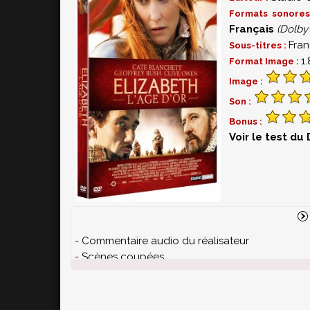
Formats sonore
Français
(Dolby 
Fran
Sous-titres :
1
Format Image :
Image :
Son :
Bonus :
Voir le test du
- Commentaire audio du réalisateur
- Scènes coupées
- Making of
- Module sur les décors du film
- Les effets spéciaux