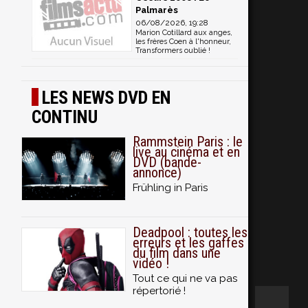
Palmarès
06/08/2026, 19:28
Marion Cotillard aux anges,
les frères Coen à l'honneur,
Transformers oublié !
LES NEWS DVD EN
CONTINU
Rammstein Paris : le
live au cinéma et en
DVD (bande-
annonce)
Frühling in Paris
Deadpool : toutes les
erreurs et les gaffes
du film dans une
vidéo !
Tout ce qui ne va pas
répertorié !