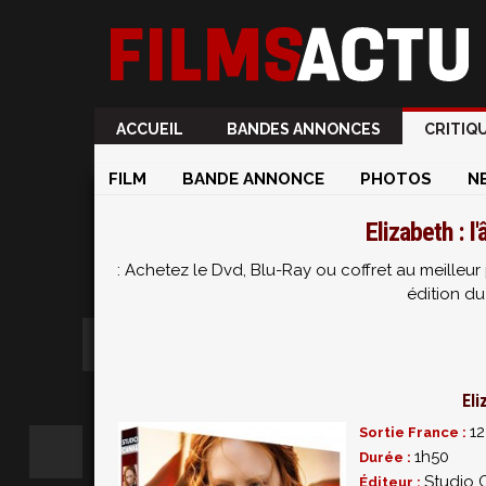
ACCUEIL
BANDES ANNONCES
CRITIQ
FILM
BANDE ANNONCE
PHOTOS
N
Elizabeth : l
: Achetez le Dvd, Blu-Ray ou coffret au meille
édition du 
Eli
12
Sortie France :
1h50
Durée :
Studio 
Éditeur :