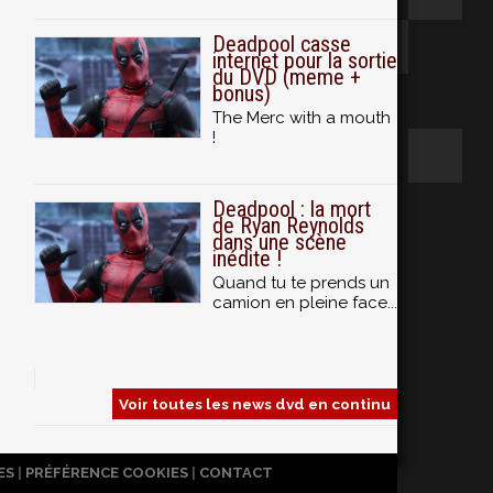
Deadpool casse
internet pour la sortie
du DVD (meme +
bonus)
The Merc with a mouth
!
Deadpool : la mort
de Ryan Reynolds
dans une scène
inédite !
Quand tu te prends un
camion en pleine face...
Voir toutes les news dvd en continu
ES
|
PRÉFÉRENCE COOKIES
|
CONTACT