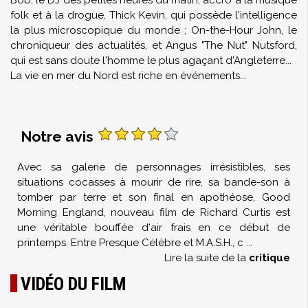
Bob, le DJ des petites heures du matin, accro à la musique
folk et à la drogue, Thick Kevin, qui possède l'intelligence
la plus microscopique du monde ; On-the-Hour John, le
chroniqueur des actualités, et Angus "The Nut" Nutsford,
qui est sans doute l'homme le plus agaçant d'Angleterre...
La vie en mer du Nord est riche en événements...
Notre avis
Avec sa galerie de personnages irrésistibles, ses
situations cocasses à mourir de rire, sa bande-son à
tomber par terre et son final en apothéose, Good
Morning England, nouveau film de Richard Curtis est
une véritable bouffée d'air frais en ce début de
printemps. Entre Presque Célèbre et M.A.S.H., c
...
Lire la suite de la
critique
VIDÉO DU FILM