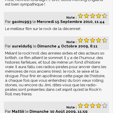
est bien sympathique !
Note :
Par
gavin1993
le
Mercredi 15 Septembre 2010, 11:44
Le meilleur film sur le rock de la décennie!..
Note :
Par
aureldu65
le
Dimanche 4 Octobre 2009, 6:11
Mélant le rock'nroll des années sixties et des acteurs so
brittish, ce film atteint le sommet. Il y a de l'humour, des
histoires farfelues, et tout de méme un fond d'histoire
vraie. Il aura fallu ces radios-pirates pour ancrer dans les
mémoires de nos anciens (rires), le rock, le sexe et la
drogue. Pour finir en apothéose cette page de l'histoire,
à chaque fois que vous entendrez du bon vieux rolling
stones, ou encore du Jimi, dites-vous que les radio-
pirates sont présentes dans cet esprit qu'est le Rock'n
Roll mes frères.
Note :
Par
Mattiii
le
Dimanche 30 Août 2009, 11:59