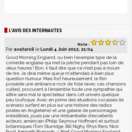
L’AVIS DES INTERNAUTES
0
/
10
-
5
votes
Note :
Par
avatar16
le
Lundi 4 Juin 2012, 21:04
Good Morning England, ou bien l'exemple type de la
comédie anglaise qui met la pêche pendant pas loin de
deux heures ! Bon, il faut dire que ce n'est pas à mourir
de rire. Je dirai même que je m'attendais à bien plus
question humour. Mais fort heureusement, le film
possède une ambiance rock de folie (avec ces chansons
cultes), procurant à l'ensemble toute une sympathie qui
attire sans mal le spectateur dans cet univers quelque
peu loufoque. Avec en prime des situations cocasses (le
scénario surfant en plus sur une histoire des radios
pirates en Angleterre) et une galerie de personnages
irrésistibles, joués par une rimbambelle d'excellents
acteurs, américain (Philip Seymour Hoffman) et surtout
britanniques (Tom Sturridge, Bill Nighy, Rhys Ifans, Nick
Frost, Kenneth Branagh...). Bref, Good Morning England