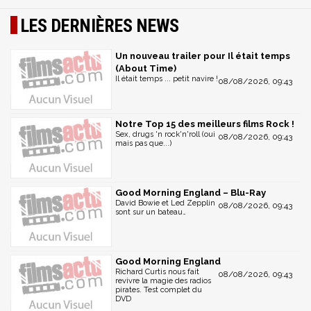
LES DERNIÈRES NEWS
Un nouveau trailer pour Il était temps
(About Time)
Il était temps ... petit navire !
08/08/2026, 09:43
Notre Top 15 des meilleurs films Rock !
Sex, drugs 'n rock'n'roll (oui
08/08/2026, 09:43
mais pas que...)
Good Morning England – Blu-Ray
David Bowie et Led Zepplin
08/08/2026, 09:43
sont sur un bateau…
Good Morning England
Richard Curtis nous fait
08/08/2026, 09:43
revivre la magie des radios
pirates. Test complet du
DVD