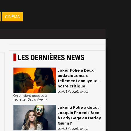
CINÉMA
LES DERNIÈRES NEWS
Joker Folie à Deux :
audacieux mais
tellement ennuyeux -
notre critique
07/08/2026, 05:52
On en vient presque à
regretter David Ayer ! (
Joker 2 Folie à deux :
Joaquin Phoenix face
à Lady Gaga en Harley
Quinn ?
07/08/2026, 05:52