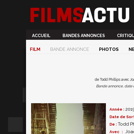
ACCUEIL
BANDES ANNONCES
CRITIQ
FILM
BANDE ANNONCE
PHOTOS
N
de Todd Phillips avec Jo
Bande annonce, date de 
201
Année :
Date de Sort
Todd Ph
De :
Joa
Avec :