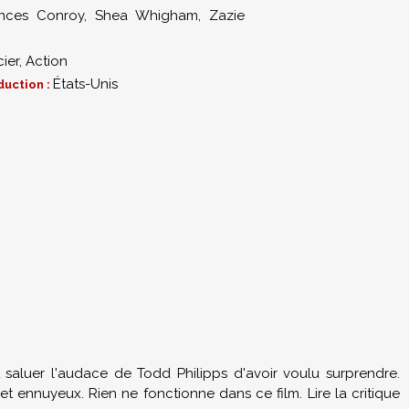
ances Conroy
,
Shea Whigham
,
Zazie
cier
,
Action
États-Unis
duction :
saluer l'audace de Todd Philipps d'avoir voulu surprendre.
et ennuyeux. Rien ne fonctionne dans ce film. Lire la critique