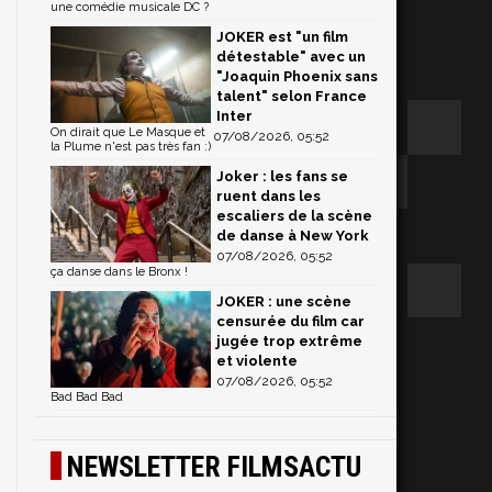
une comédie musicale DC ?
JOKER est "un film
détestable" avec un
"Joaquin Phoenix sans
talent" selon France
Inter
On dirait que Le Masque et
07/08/2026, 05:52
la Plume n'est pas très fan :)
Joker : les fans se
ruent dans les
escaliers de la scène
de danse à New York
07/08/2026, 05:52
ça danse dans le Bronx !
JOKER : une scène
censurée du film car
jugée trop extrême
et violente
07/08/2026, 05:52
Bad Bad Bad
NEWSLETTER FILMSACTU