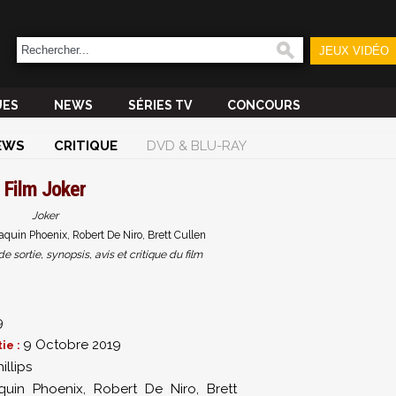
JEUX VIDÉO
UES
NEWS
SÉRIES TV
CONCOURS
EWS
CRITIQUE
DVD & BLU-RAY
Film
Joker
Joker
aquin Phoenix, Robert De Niro, Brett Cullen
sortie, synopsis, avis et critique du film
9
9 Octobre 2019
ie :
illips
quin Phoenix
,
Robert De Niro
,
Brett