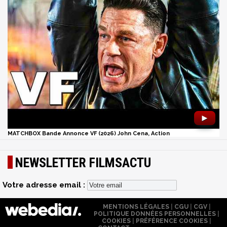
►
MATCHBOX Bande Annonce VF (2026) John Cena, Action
NEWSLETTER FILMSACTU
Votre adresse email :
MENTIONS LÉGALES
|
CGU
|
CGV
|
POLITIQUE DONNÉES PERSONNELLES
|
COOKIES
|
PRÉFÉRENCE COOKIES
|