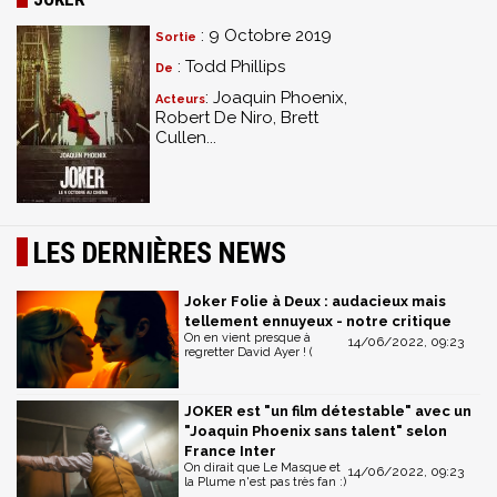
: 9 Octobre 2019
Sortie
: Todd Phillips
De
: Joaquin Phoenix,
Acteurs
Robert De Niro, Brett
Cullen...
LES DERNIÈRES NEWS
Joker Folie à Deux : audacieux mais
tellement ennuyeux - notre critique
On en vient presque à
14/06/2022, 09:23
regretter David Ayer ! (
JOKER est "un film détestable" avec un
"Joaquin Phoenix sans talent" selon
France Inter
On dirait que Le Masque et
14/06/2022, 09:23
la Plume n'est pas très fan :)