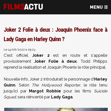
Joker 2 Folie à deux : Joaquin Phoenix face à
Lady Gaga en Harley Quinn ?
Le 14/06/2022 à 09:23
C'est officiel,
Joker 2
est en route et s'appelle
provisoirement
Joker Folie à deux
. Todd Philipps
reprend la réalisation et Joaquin Phoenix le rôle principal.
Nouvelle info, Joker 2 introduirait le personnage d'
Harley
Quinn
. Selon
The Hollywood Reporter
, le rôle tenu
jusqu'ici par
Margot Robbie
pour les films
Suicide
Squad
, sera réinventé par
Lady Gaga
.