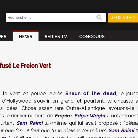
JEUX VIDÉO
UES
NEWS
SÉRIES TV
CONCOURS
efusé Le Frelon Vert
 le vent en poupe. Après
Shaun of the dead
, le jeun
s d'Hollywood s'ouvrir en grand, et pourtant, le cinéaste 
es idées. Chose assez rare Outre-Atlantique, avouons-le 
s le dernier numéro de
Empire
,
Edgar Wright
a notammen
ourtant
Sam Raimi
lui-même qui lui avait proposé :
"'c'étai
nt que fan : il faut que tu le réalises toi-même"
.
Sam Raimi
Man
l'a d'ailleurs plusieurs fois houspillé gentiment à ce sujet 