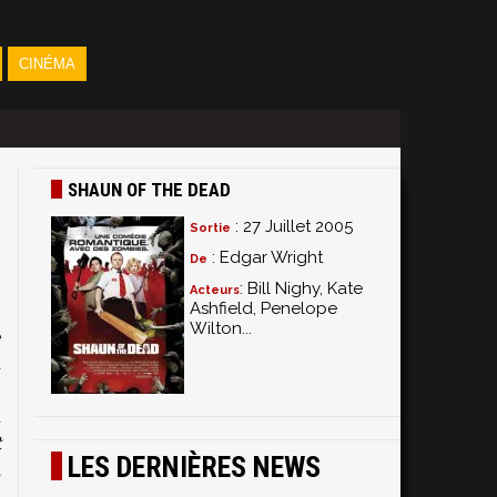
CINÉMA
SHAUN OF THE DEAD
: 27 Juillet 2005
Sortie
: Edgar Wright
De
: Bill Nighy, Kate
Acteurs
Ashfield, Penelope
Wilton...
e
a
!
t
t
LES DERNIÈRES NEWS
a
: