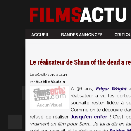
ACCUEIL
BANDES ANNONCES
CRITIQ
Le réalisateur de Shaun of the dead a r
Le 06/08/2010 à 14:43
Aurélie Vautrin
Par
A 36 ans,
Edgar Wright
a
réalisateur a vu les porte
souhaité rester fidèle à s
Comme on le découvre dan
refusé de réaliser
Jusqu'en enfer
! C'est p
vraiment un film pour Sam... Je lui ai dis en ta
suivi son conseil, et le réalisateur de
Spider-