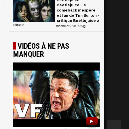
Beetlejuice : le
comeback inespéré
et fun de Tim Burton -
critique Beetlejuice 2
Miracle
06/08/2010, 14:43
VIDÉOS À NE PAS
MANQUER
►