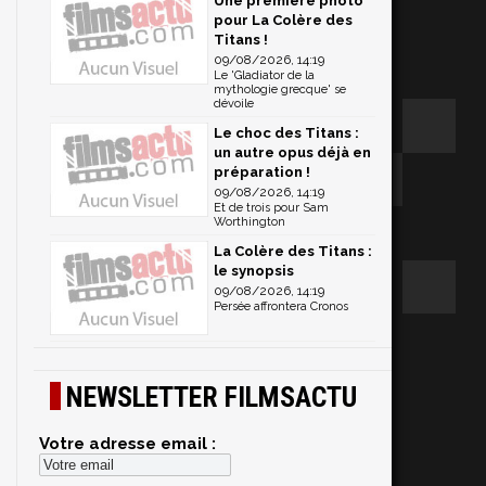
Une première photo
pour La Colère des
Titans !
09/08/2026, 14:19
Le 'Gladiator de la
mythologie grecque' se
dévoile
Le choc des Titans :
un autre opus déjà en
préparation !
09/08/2026, 14:19
Et de trois pour Sam
Worthington
La Colère des Titans :
le synopsis
09/08/2026, 14:19
Persée affrontera Cronos
NEWSLETTER FILMSACTU
Votre adresse email :