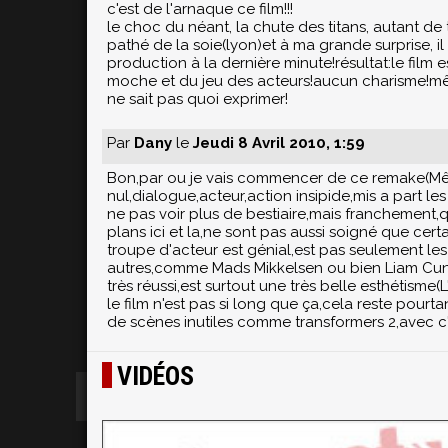
c'est de l'arnaque ce film!!!
le choc du néant, la chute des titans, autant de t
pathé de la soie(lyon)et à ma grande surprise, il
production à la dernière minute!résultat:le film e
moche et du jeu des acteurs!aucun charisme!m
ne sait pas quoi exprimer!
Par
Dany
le
Jeudi 8 Avril 2010, 1:59
Bon,par ou je vais commencer de ce remake(Même s
nul,dialogue,acteur,action insipide,mis a part les
ne pas voir plus de bestiaire,mais franchement,qu
plans ici et la,ne sont pas aussi soigné que ce
troupe d'acteur est génial,est pas seulement les
autres,comme Mads Mikkelsen ou bien Liam C
très réussi,est surtout une très belle esthétism
le film n'est pas si long que ça,cela reste pourta
de scènes inutiles comme transformers 2,avec c'es
VIDÉOS