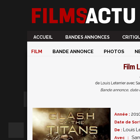
ACCUEIL
BANDES ANNONCES
CRITIQ
FILM
BANDE ANNONCE
PHOTOS
N
Film
L
de Louis Leterrier avec 
Bande annonce, date de 
201
Année :
Date de Sort
Louis Le
De :
Sam
Avec :