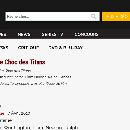
JEUX VIDÉO
UES
NEWS
SÉRIES TV
CONCOURS
EWS
CRITIQUE
DVD & BLU-RAY
e Choc des Titans
Le Choc des Titans
Sam Worthington, Liam Neeson, Ralph Fiennes
sortie, synopsis, avis et critique du film
0
7 Avril 2010
ie :
terrier
 Worthington
,
Liam Neeson
,
Ralph