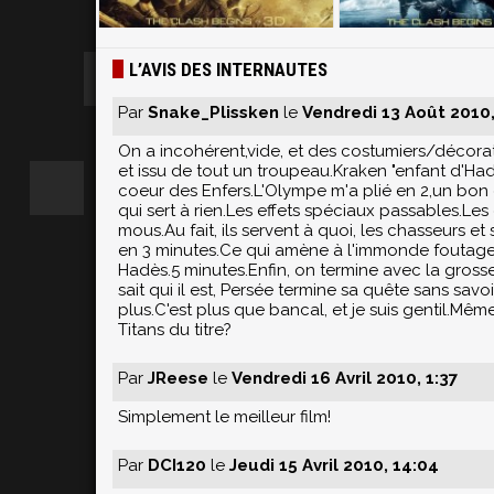
L’AVIS DES INTERNAUTES
Par
Snake_Plissken
le
Vendredi 13 Août 2010,
On a incohérent,vide, et des costumiers/décora
et issu de tout un troupeau.Kraken "enfant d'Hadè
coeur des Enfers.L'Olympe m'a plié en 2,un bon 
qui sert à rien.Les effets spéciaux passables.Le
mous.Au fait, ils servent à quoi, les chasseurs 
en 3 minutes.Ce qui amène à l'immonde foutage d
Hadès.5 minutes.Enfin, on termine avec la gross
sait qui il est, Persée termine sa quête sans savo
plus.C'est plus que bancal, et je suis gentil.Même
Titans du titre?
Par
JReese
le
Vendredi 16 Avril 2010, 1:37
Simplement le meilleur film!
Par
DCI120
le
Jeudi 15 Avril 2010, 14:04