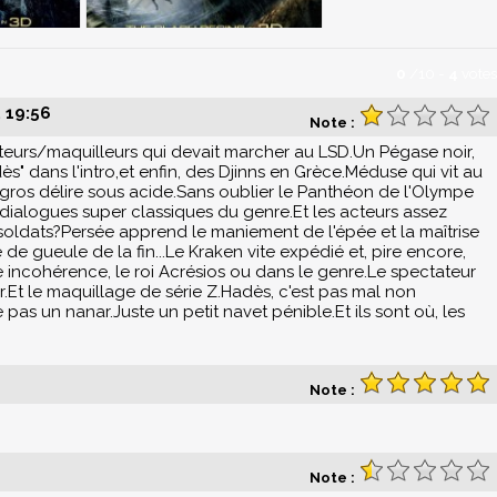
0
/
10
-
4
votes
 19:56
Note :
teurs/maquilleurs qui devait marcher au LSD.Un Pégase noir,
s" dans l'intro,et enfin, des Djinns en Grèce.Méduse qui vit au
gros délire sous acide.Sans oublier le Panthéon de l'Olympe
s dialogues super classiques du genre.Et les acteurs assez
et soldats?Persée apprend le maniement de l'épée et la maîtrise
e gueule de la fin...Le Kraken vite expédié et, pire encore,
e incohérence, le roi Acrésios ou dans le genre.Le spectateur
ir.Et le maquillage de série Z.Hadès, c'est pas mal non
 pas un nanar.Juste un petit navet pénible.Et ils sont où, les
Note :
Note :