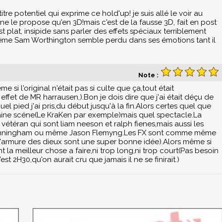
itre potentiel qui exprime ce hold'up! je suis allé le voir au
 ne le propose qu'en 3D!mais c'est de la fausse 3D, fait en post
st plat, insipide sans parler des effets spéciaux terriblement
ême Sam Worthington semble perdu dans ses émotions tant il
Note :
i l'original n'était pas si culte que ça,tout était
 effet de MR harrausen,).Bon je dois dire que j'ai était déçu de
el pied j'ai pris,du début jusqu'à la fin.Alors certes quel que
rtaine scéne(Le KraKen par exemple)mais quel spectacle.La
 vétéran qui sont liam neeson et ralph fienes,mais aussi les
unningham ou même Jason Flemyng.Les FX sont comme même
e(L'armure des dieux sont une super bonne idée).Alors même si
nt la meilleur chose a faire,ni trop long,ni trop court(Pas besoin
t 2H30,qu'on aurait cru que jamais il ne se finirait.)