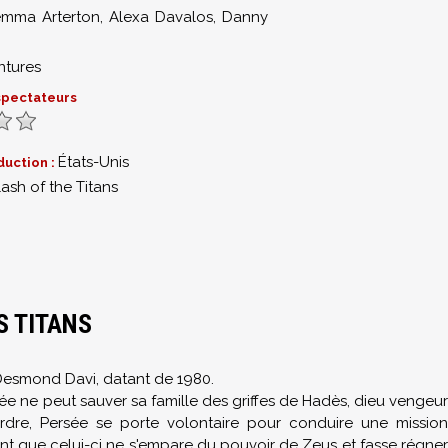
mma Arterton
,
Alexa Davalos
,
Danny
ntures
 spectateurs
États-Unis
duction :
ash of the Titans
8
S TITANS
Desmond Davi, datant de 1980.
 ne peut sauver sa famille des griffes de Hadès, dieu vengeur
dre, Persée se porte volontaire pour conduire une mission
t que celui-ci ne s'empare du pouvoir de Zeus et fasse régner