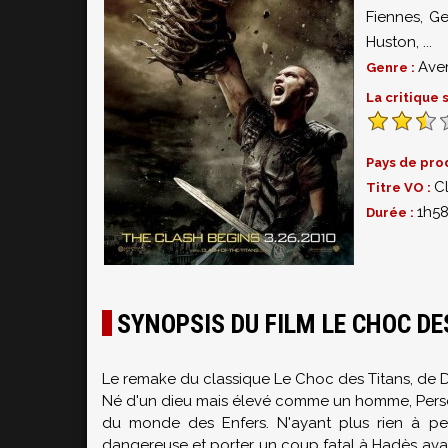
Fiennes
,
Ge
Huston
,
...
Ave
Genre :
La critique
Pays de pro
Cl
Titre VO :
1h5
Durée :
SYNOPSIS DU FILM LE CHOC DE
Le remake du classique Le Choc des Titans, de 
Né d'un dieu mais élevé comme un homme, Persée
du monde des Enfers. N'ayant plus rien à per
dangereuse et porter un coup fatal à Hadès avan