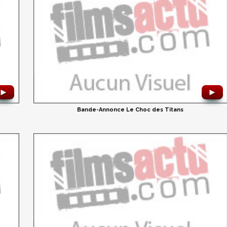
►
►
Bande-Annonce Le Choc des Titans