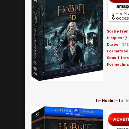
3
neufs 
6
occasi
Sortie Fran
7
Disques :
3h2
Durée :
Formats so
Sous-titres
Format Ima
Le Hobbit - La Tr