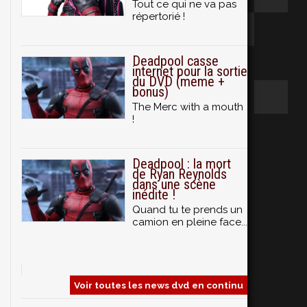
Tout ce qui ne va pas
répertorié !
Deadpool casse
internet pour la sortie
du DVD (meme +
bonus)
The Merc with a mouth
!
Deadpool : la mort
de Ryan Reynolds
dans une scène
inédite !
Quand tu te prends un
camion en pleine face...
Voir toutes les news dvd en continu