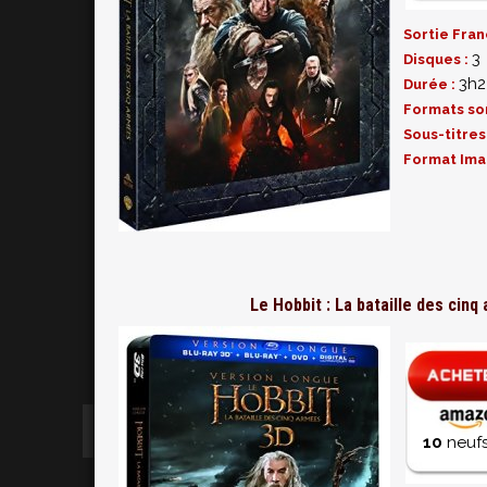
Sortie Fran
3
Disques :
3h2
Durée :
Formats so
Sous-titres
Format Ima
Le Hobbit : La bataille des cin
10
neufs