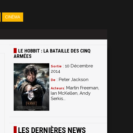
CINÉMA
LE HOBBIT : LA BATAILLE DES CINQ
ARMÉES
: 10 Décembre
Sortie
2014
: Peter Jackson
De
: Martin Freeman,
Acteurs
Ian McKellen, Andy
Serkis...
LES DERNIÈRES NEWS