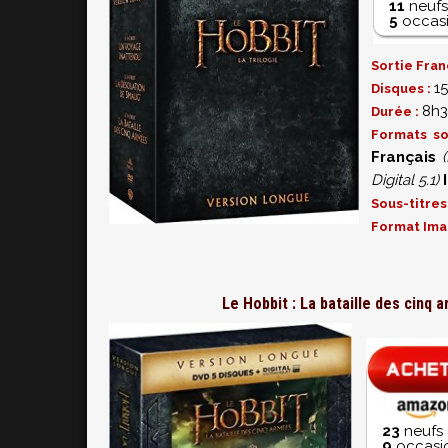
11
neufs
5
occasi
Sortie Fran
15
Disques :
8h3
Durée :
Formats s
Français
(
Digital 5.1)
Sous-titres
Format Ima
Le Hobbit : La bataille des cinq 
23
neufs 
9
occasio