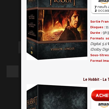
7
neufs 
2
occasi
Sortie Fran
11
Disques :
9h
Durée :
Formats s
Digital 5.1)
(Dolby Digit
Sous-titres
Format Ima
Le Hobbit - La 