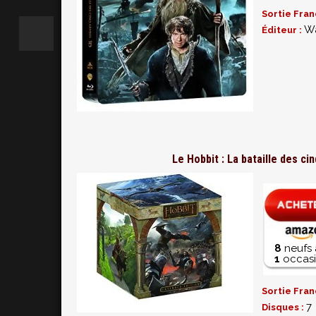
Sortie Fran
Wa
Éditeur :
Le Hobbit : La bataille des c
8
neufs 
1
occasi
Sortie Fran
7
Disques :