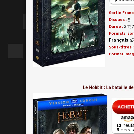
Sortie Franc
5
Disques :
2h3
Durée :
Formats so
Français
(D
Sous-titres 
Format Imag
Le Hobbit : La bataille d
12
neufs
6
occasi