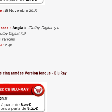
18 Novembre 2015
e :
7
Anglais
(Dolby Digital 5.1)
nores :
olby Digital 5.1)
Français
:
2.40
e :
es cinq armées Version longue - Blu Ray
 à partir de
8.21€
ons à partir de
8.21€