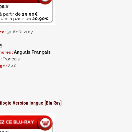
à partir de
29.90€
ons à partir de
20.90€
31 Août 2017
ce :
5
Anglais
Français
nores :
Français
 :
2.40
ge :
ilogie Version longue [Blu Ray]