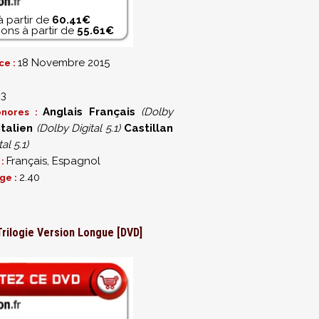
à partir de
60.41€
ons à partir de
55.61€
18 Novembre 2015
ce :
33
Anglais
Français
(Dolby
onores :
Italien
(Dolby Digital 5.1)
Castillan
al 5.1)
Français, Espagnol
 :
2.40
ge :
Trilogie Version Longue [DVD]