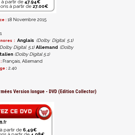
 à partir de
47.94€
ons à partir de
27.00€
18 Novembre 2015
ce :
1
Anglais
(Dolby Digital 5.1)
onores :
Dolby Digital 5.1)
Allemand
(Dolby
Italien
(Dolby Digital 5.1)
Français, Allemand
 :
2.40
ge :
armées Version longue - DVD (Edition Collector)
à partir de
6.49€
ns à partir de
4.98€