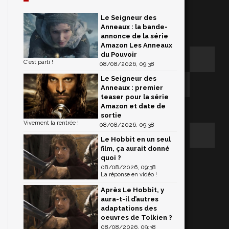
Le Seigneur des
Anneaux : la bande-
annonce de la série
Amazon Les Anneaux
du Pouvoir
C'est parti !
08/08/2026, 09:38
Le Seigneur des
Anneaux : premier
teaser pour la série
Amazon et date de
sortie
Vivement la rentrée !
08/08/2026, 09:38
Le Hobbit en un seul
film, ça aurait donné
quoi ?
08/08/2026, 09:38
La réponse en vidéo !
Après Le Hobbit, y
aura-t-il d’autres
adaptations des
oeuvres de Tolkien ?
08/08/2026, 09:38