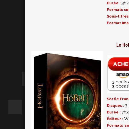
3h2
Durée :
Formats so
Sous-titres
Format Ima
Le Hob
3
neufs 
3
occasi
Sortie Fran
3
Disques :
7h
Durée :
Wa
Éditeur :
Formats s