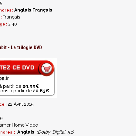
5
Anglais
Français
nores :
Français
 :
2.40
ge :
bit - La trilogie DVD
à partir de
29.99€
ons à partir de
20.63€
22 Avril 2015
ce :
39
rner Home Video
Anglais
(Dolby Digital 5.1)
onores :