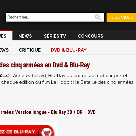
JEUX VIDÉO
UES
NEWS
SÉRIES TV
CONCOURS
EWS
CRITIQUE
DVD & BLU-RAY
e des cinq armées en Dvd & Blu-Ray
2014)
: Achetez le Dvd, Blu-Ray ou coffret au meilleur prix et
haque édition du film Le Hobbit : la Bataille des cinq armées
 armées Version longue - Blu Ray 3D + BR + DVD