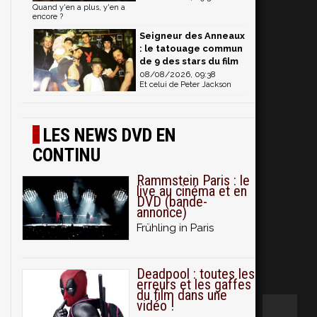
Quand y'en a plus, y'en a
encore ?
Seigneur des Anneaux
: le tatouage commun
de 9 des stars du film
08/08/2026, 09:38
Et celui de Peter Jackson
LES NEWS DVD EN
CONTINU
Rammstein Paris : le
live au cinéma et en
DVD (bande-
annonce)
Frühling in Paris
Deadpool : toutes les
erreurs et les gaffes
du film dans une
vidéo !