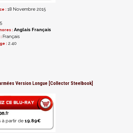
18 Novembre 2015
ce :
5
Anglais
Français
nores :
Français
 :
2.40
ge :
q armées Version Longue [Collector Steelbook]
 à partir de
19.89€