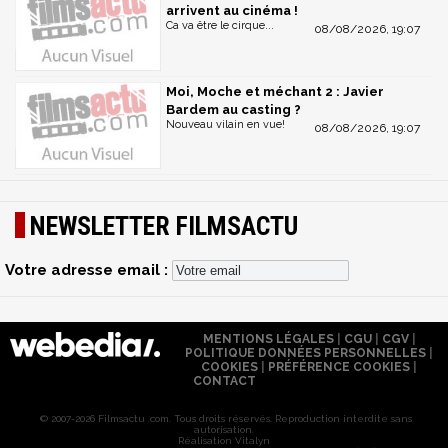
arrivent au cinéma !
Ca va être le cirque...
08/08/2026, 19:07
Moi, Moche et méchant 2 : Javier
Bardem au casting ?
Nouveau vilain en vue!
08/08/2026, 19:07
NEWSLETTER FILMSACTU
Votre adresse email :
MENTIONS LÉGALES
|
CGU
|
CGV
|
POLITIQUE DONNÉES PERSONNELLES
|
COOKIES
|
PRÉFÉRENCE COOKIES
|
CONTACT
© 2007-2026 Filmsactu .com. Tous droits réservés. Reproduction interdite sans
autorisation.
Réalisation Vitalyn