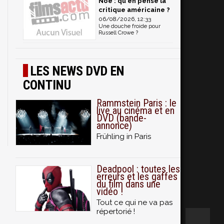
Noé : qu'en pense la
critique américaine ?
06/08/2026, 12:33
Une douche froide pour
Russell Crowe ?
LES NEWS DVD EN
CONTINU
Rammstein Paris : le
live au cinéma et en
DVD (bande-
annonce)
Frühling in Paris
Deadpool : toutes les
erreurs et les gaffes
du film dans une
vidéo !
Tout ce qui ne va pas
répertorié !