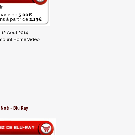
partir de
5.00€
s à partir de
2.13€
12 Août 2014
:
mount Home Video
Noé - Blu Ray