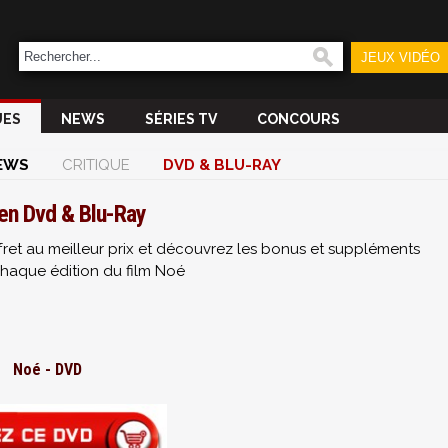
JEUX VIDÉO
UES
NEWS
SÉRIES TV
CONCOURS
EWS
CRITIQUE
DVD & BLU-RAY
en Dvd & Blu-Ray
fret au meilleur prix et découvrez les bonus et suppléments
haque édition du film Noé
Noé - DVD