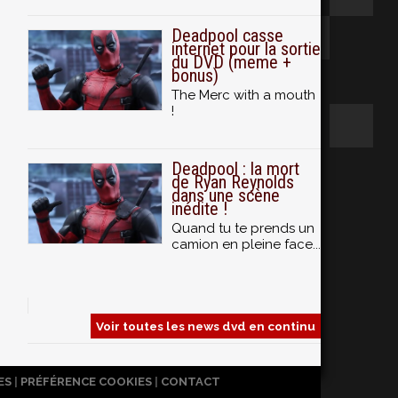
Deadpool casse
internet pour la sortie
du DVD (meme +
bonus)
The Merc with a mouth
!
Deadpool : la mort
de Ryan Reynolds
dans une scène
inédite !
Quand tu te prends un
camion en pleine face...
Voir toutes les news dvd en continu
ES
|
PRÉFÉRENCE COOKIES
|
CONTACT