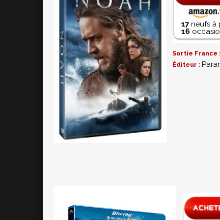
17
neufs à 
16
occasion
Sortie France 
Para
Éditeur :