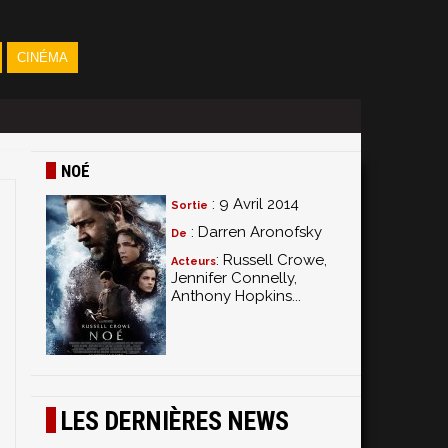
CINÉMA
NOÉ
: 9 Avril 2014
Sortie
: Darren Aronofsky
De
: Russell Crowe,
Acteurs
Jennifer Connelly,
Anthony Hopkins...
LES DERNIÈRES NEWS